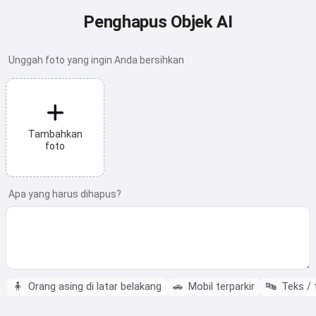
Penghapus Objek AI
Unggah foto yang ingin Anda bersihkan
Tambahkan
foto
Apa yang harus dihapus?
🧍
Orang asing di latar belakang
🚗
Mobil terparkir
🔤
Teks / 