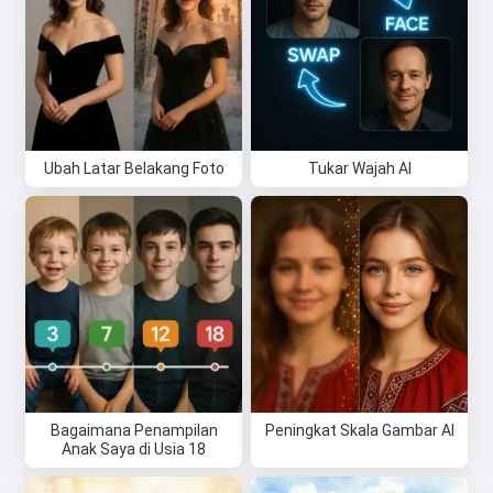
Coba gratis
Saya menerima:
Ketentuan Layanan
,
Kebijakan Privasi
,
Ubah Latar Belakang Foto
Tukar Wajah AI
Kebijakan Pengembalian Dana
Bagaimana Penampilan
Peningkat Skala Gambar AI
Anak Saya di Usia 18