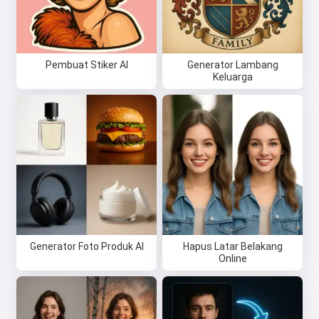
Pembuat Stiker AI
Generator Lambang
Keluarga
Generator Foto Produk AI
Hapus Latar Belakang
Hai 👋
Online
Saya bisa membuat lagu, menulis
puisi, dan ucapan selamat 🥰