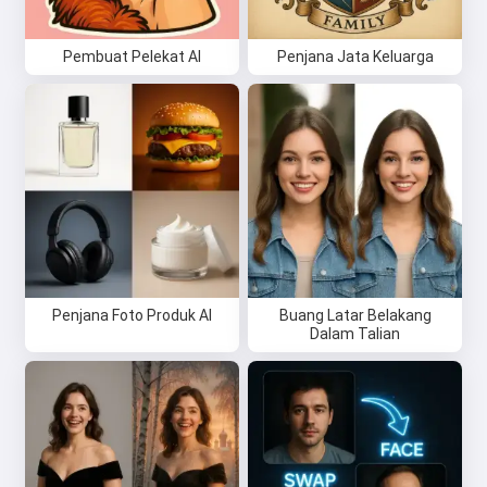
Pembuat Pelekat AI
Penjana Jata Keluarga
Hai 👋
Saya boleh mencipta lagu, menulis
puisi dan ucapan tahniah 🥰
Cuba secara percuma
Penjana Foto Produk AI
Buang Latar Belakang
Saya menerima:
Syarat Perkhidmatan
,
Dalam Talian
Dasar Privasi
,
Dasar Bayaran Balik