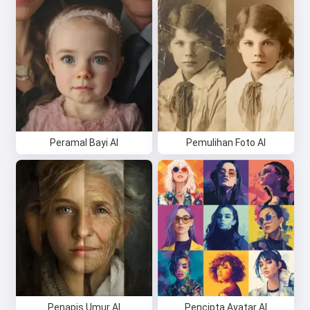
Peramal Bayi AI
Pemulihan Foto AI
Penapis Umur AI
Pencipta Avatar AI