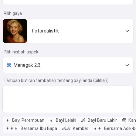
Pilih gaya
Fotorealistik
Pilih nisbah aspek
Tambah butiran tambahan tentang bayi anda (pilihan)
👧
Bayi Perempuan
👦
Bayi Lelaki
👶
Bayi Baru Lahir
🧒
Kana
👨‍👩‍👧
Bersama Ibu Bapa
👶👶
Kembar
👧👦
Bersama Adik-b