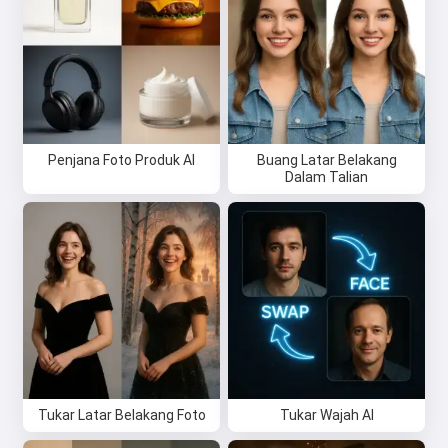
puisi dan ucapan tahniah 🥰
Cuba secara percuma
Penjana Foto Produk AI
Buang Latar Belakang
Saya menerima:
Syarat Perkhidmatan
,
Dalam Talian
Dasar Privasi
,
Dasar Bayaran Balik
Tukar Latar Belakang Foto
Tukar Wajah AI