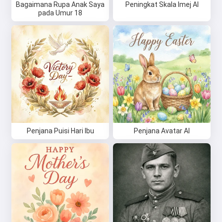
Bagaimana Rupa Anak Saya
Peningkat Skala Imej AI
pada Umur 18
Saya menerima:
Syarat Perkhidmatan
,
Dasar Privasi
,
Dasar Bayaran Balik
Penjana Puisi Hari Ibu
Penjana Avatar AI