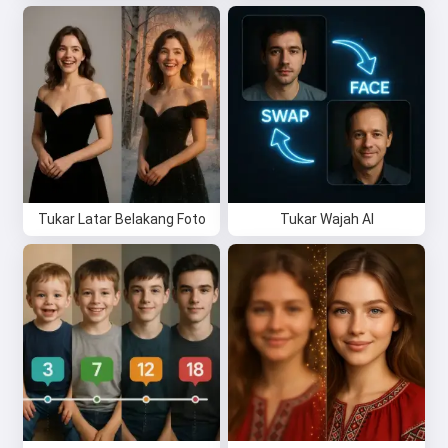
Tukar Latar Belakang Foto
Tukar Wajah AI
Hai 👋
Saya boleh mencipta lagu, menulis
puisi dan ucapan tahniah 🥰
Cuba secara percuma