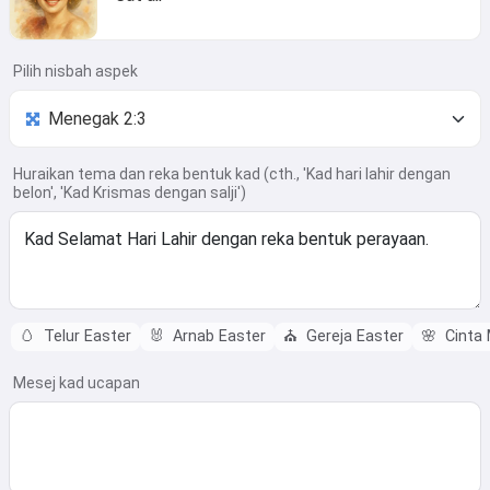
Pilih nisbah aspek
Huraikan tema dan reka bentuk kad (cth., 'Kad hari lahir dengan
belon', 'Kad Krismas dengan salji')
🥚
Telur Easter
🐰
Arnab Easter
⛪
Gereja Easter
🌸
Cinta
Mesej kad ucapan