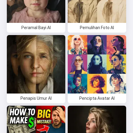
Peramal Bayi AI
Pemulihan Foto AI
Penapis Umur AI
Pencipta Avatar AI