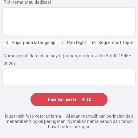
Pilih tema atau dedikasi
⚱️
Bujur pada latar gelap
🤍
Pan Right
🪨
Segi empat tepat
Nama penuh dan tahun hayat (pilihan, contoh: John Smith 1945–
2020)
Hasilkan poster
22
Muat naik foto veteran lama — AI akan memulihkan perincian dan
menambah bingkai peringatan. Nyatakan nama penuh dan tahun
hayat untuk inskripsi.