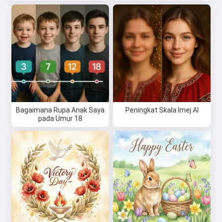
Hai 👋
Saya boleh mencipta lagu, menulis
puisi dan ucapan tahniah 🥰
Bagaimana Rupa Anak Saya
Peningkat Skala Imej AI
pada Umur 18
Cuba secara percuma
Saya menerima:
Syarat Perkhidmatan
,
Dasar Privasi
,
Dasar Bayaran Balik