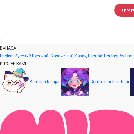
Cipta p
BAHASA
English
Русский
Русский (Казахстан)
Қазақ
Español
Português
Fran
PROJEK KAMI
Bantuan belajar
Cerita sebelum tidur