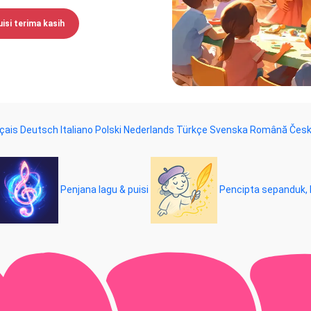
uisi terima kasih
çais
Deutsch
Italiano
Polski
Nederlands
Türkçe
Svenska
Română
Čes
Penjana lagu & puisi
Pencipta sepanduk, l