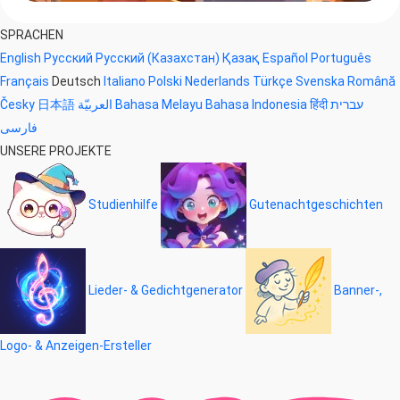
SPRACHEN
English
Русский
Русский (Казахстан)
Қазақ
Español
Português
Français
Deutsch
Italiano
Polski
Nederlands
Türkçe
Svenska
Română
Česky
日本語
العربيّة
Bahasa Melayu
Bahasa Indonesia
हिंदी
עברית
فارسی
UNSERE PROJEKTE
Studienhilfe
Gutenachtgeschichten
Lieder- & Gedichtgenerator
Banner-,
Logo- & Anzeigen-Ersteller