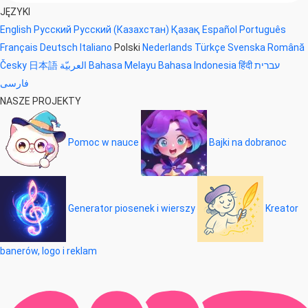
JĘZYKI
English
Русский
Русский (Казахстан)
Қазақ
Español
Português
Français
Deutsch
Italiano
Polski
Nederlands
Türkçe
Svenska
Română
Česky
日本語
العربيّة
Bahasa Melayu
Bahasa Indonesia
हिंदी
עברית
فارسی
NASZE PROJEKTY
Pomoc w nauce
Bajki na dobranoc
Generator piosenek i wierszy
Kreator
banerów, logo i reklam