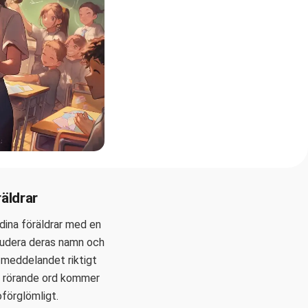
räldrar
 dina föräldrar med en
nkludera deras namn och
a meddelandet riktigt
h rörande ord kommer
oförglömligt.