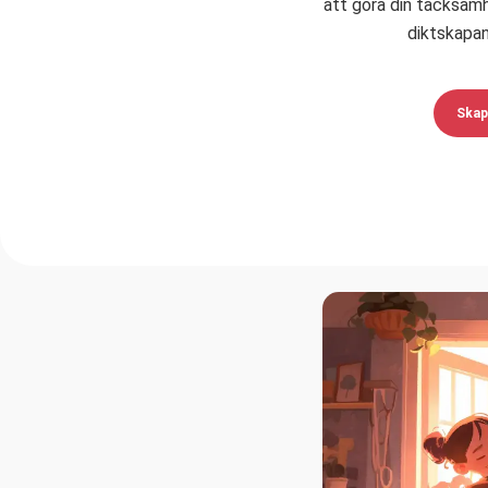
att göra din tacksamh
diktskapan
Skap