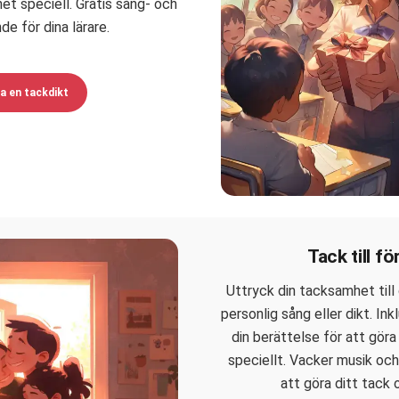
et speciell. Gratis sång- och
de för dina lärare.
a en tackdikt
Tack till fö
Uttryck din tacksamhet till
personlig sång eller dikt. I
din berättelse för att gör
speciellt. Vacker musik oc
att göra ditt tack 