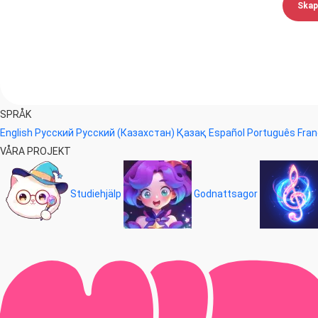
Skap
SPRÅK
English
Русский
Русский (Казахстан)
Қазақ
Español
Português
Fran
VÅRA PROJEKT
Studiehjälp
Godnattsagor