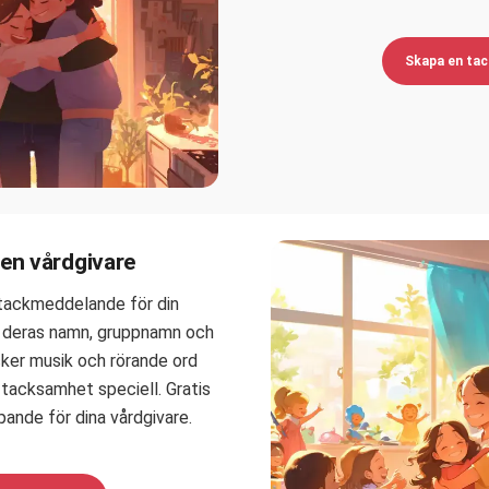
Skapa en tac
l en vårdgivare
 tackmeddelande för din
a deras namn, gruppnamn och
cker musik och rörande ord
tacksamhet speciell. Gratis
ande för dina vårdgivare.