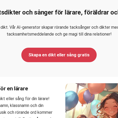
dikter och sånger för lärare, föräldrar oc
ikt. Vår AI-generator skapar rörande tacksånger och dikter med 
tacksamhetsmeddelande och ge magi till dina relationer!
Skapa en dikt eller sång gratis
ör en lärare
kt eller sång för din lärare!
namn, klassnamn och din
usik och rörande ord kommer