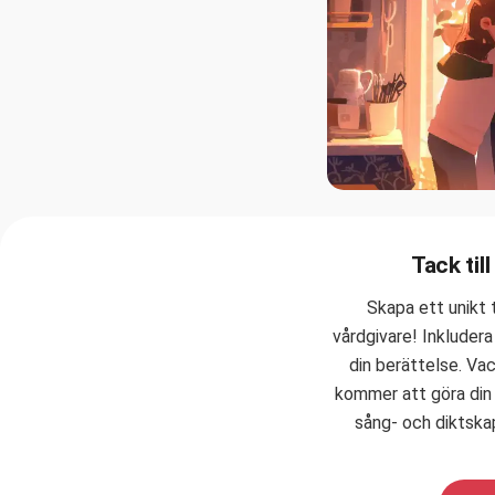
Tack til
Skapa ett unikt
vårdgivare! Inkluder
din berättelse. Va
kommer att göra din 
sång- och diktskap