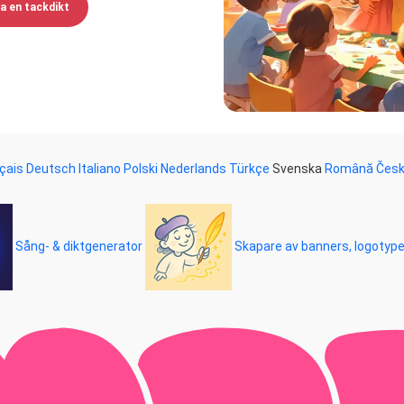
a en tackdikt
çais
Deutsch
Italiano
Polski
Nederlands
Türkçe
Svenska
Română
Čes
Sång- & diktgenerator
Skapare av banners, logotyp