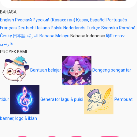
BAHASA
English
Русский
Русский (Казахстан)
Қазақ
Español
Português
Français
Deutsch
Italiano
Polski
Nederlands
Türkçe
Svenska
Română
Česky
日本語
العربيّة
Bahasa Melayu
Bahasa Indonesia
हिंदी
עברית
فارسی
PROYEK KAMI
Bantuan belajar
Dongeng pengantar
tidur
Generator lagu & puisi
Pembuat
banner, logo & iklan