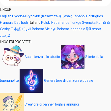
LINGUE
English
Русский
Русский (Казахстан)
Қазақ
Español
Português
Français
Deutsch
Italiano
Polski
Nederlands
Türkçe
Svenska
Română
Česky
日本語
العربيّة
Bahasa Melayu
Bahasa Indonesia
हिंदी
עברית
فارسی
I NOSTRI PROGETTI
Assistenza allo studio
Storie della
buonanotte
Generatore di canzoni e poesie
Creatore di banner, loghi e annunci