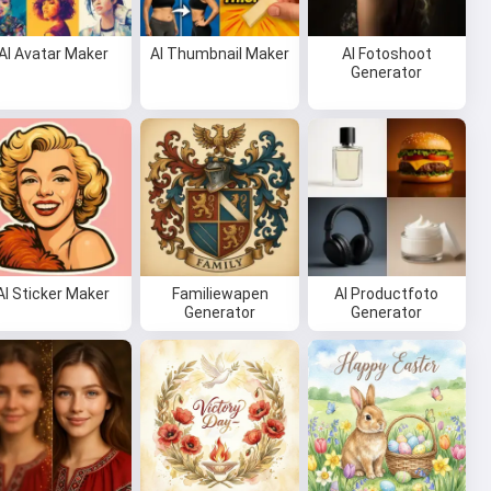
AI Avatar Maker
AI Thumbnail Maker
AI Fotoshoot
Generator
AI Sticker Maker
Familiewapen
AI Productfoto
Generator
Generator