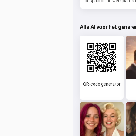
bespaarde de werkplaats 
Alle AI voor het gener
QR-code generator