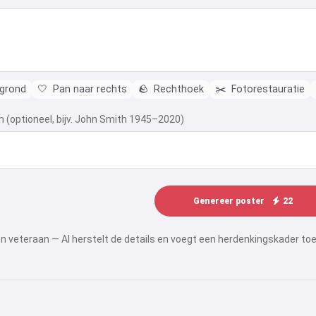
rgrond
🤍
Pan naar rechts
🪨
Rechthoek
✂️
Fotorestauratie
n (optioneel, bijv. John Smith 1945–2020)
Genereer poster
22
n veteraan — AI herstelt de details en voegt een herdenkingskader toe.