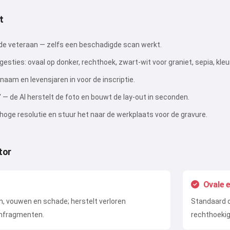
t
de veteraan — zelfs een beschadigde scan werkt.
gesties: ovaal op donker, rechthoek, zwart-wit voor graniet, sepia, kleur
 naam en levensjaren in voor de inscriptie.
 — de AI herstelt de foto en bouwt de lay-out in seconden.
hoge resolutie en stuur het naar de werkplaats voor de gravure.
tor
Ovale 
n, vouwen en schade; herstelt verloren
Standaard o
rmfragmenten.
rechthoekig