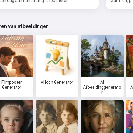
een dag aan handmatig retoucheren.
warm uit, p
eren van afbeeldingen
Filmposter
AI Icon Generator
AI
Generator
Afbeeldinggenerato
A
r