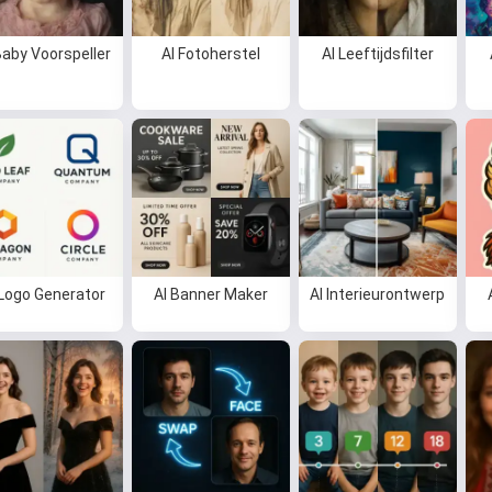
Baby Voorspeller
AI Fotoherstel
AI Leeftijdsfilter
 Logo Generator
AI Banner Maker
AI Interieurontwerp
Hoi 👋