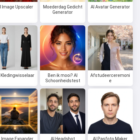
I Image Upscaler
Moederdag Gedicht
AI Avatar Generator
Generator
 Kledingwisselaar
Ben ik mooi? AI
Afstudeerceremoni
Schoonheidstest
e
I Image Expander
AI Headshot
AI Pasfoto Maker