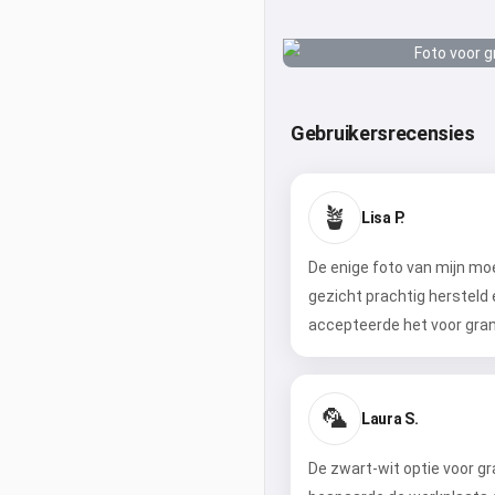
Gebruikersrecensies
🪴
Lisa P.
De enige foto van mijn mo
gezicht prachtig hersteld 
accepteerde het voor gran
🦜
Laura S.
De zwart-wit optie voor g