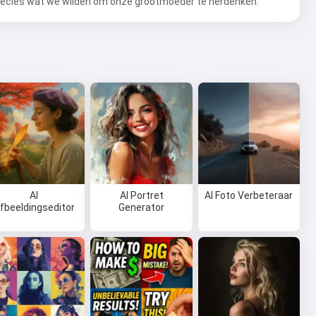
recies wat we wilden om onze grootmoeder te herdenken.
AI
AI Portret
AI Foto Verbeteraar
fbeeldingseditor
Generator