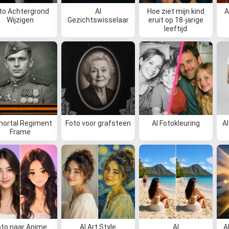
Ik kan liedjes maken, gedichten
to Achtergrond
AI
Hoe ziet mijn kind
A
Wijzigen
Gezichtswisselaar
eruit op 18-jarige
schrijven en felicitaties 🥰
leeftijd
Probeer gratis
Ik accepteer:
Gebruiksvoorwaarden
,
Privacybeleid
,
ortal Regiment
Foto voor grafsteen
AI Fotokleuring
AI
Terugbetalingsbeleid
Frame
oto naar Anime
AI Art Style
AI
A