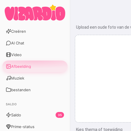
Upload een oude foto van de
Creëren
AI Chat
Video
Afbeelding
Muziek
bestanden
SALDO
Saldo
35
Prime-status
Kies thema of toewijding