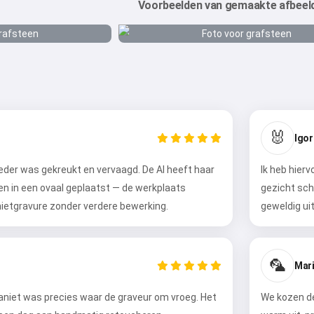
Voorbeelden van gemaakte afbeel
🐰
Igor
eder was gekreukt en vervaagd. De AI heeft haar
Ik heb hierv
en in een ovaal geplaatst — de werkplaats
gezicht sch
ietgravure zonder verdere bewerking.
geweldig ui
🦜
Mari
raniet was precies waar de graveur om vroeg. Het
We kozen de