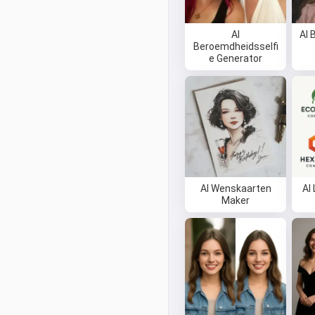
AI
AI 
Beroemdheidsselfi
e Generator
AI Wenskaarten
AI
Maker