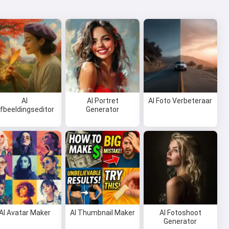
AI
AI Portret
AI Foto Verbeteraar
fbeeldingseditor
Generator
AI Avatar Maker
AI Thumbnail Maker
AI Fotoshoot
Generator