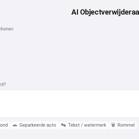
AI Objectverwijderaa
schonen
rd?
rond
🚗
Geparkeerde auto
🔤
Tekst / watermerk
🗑️
Rommel