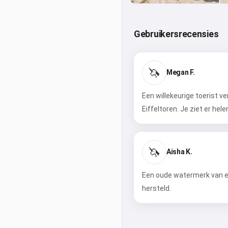
Gebruikersrecensies
🦄
Megan F.
Een willekeurige toerist v
Eiffeltoren. Je ziet er hel
🦄
Aisha K.
Een oude watermerk van ee
hersteld.