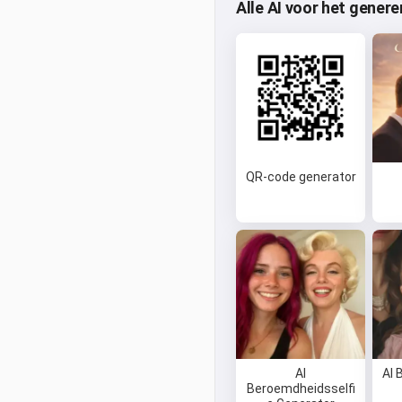
Alle AI voor het gener
QR-code generator
AI
AI 
Beroemdheidsselfi