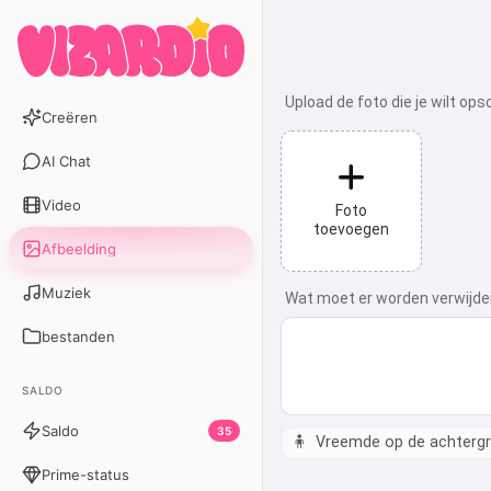
Upload de foto die je wilt op
Creëren
AI Chat
Video
Foto
toevoegen
Afbeelding
Muziek
Wat moet er worden verwijde
bestanden
SALDO
Saldo
35
🧍
Vreemde op de achterg
Prime-status