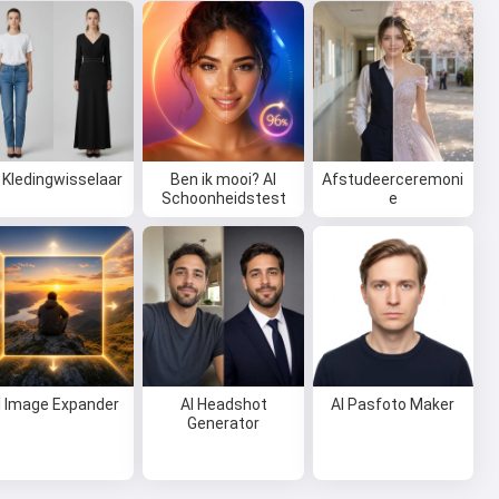
 Kledingwisselaar
Ben ik mooi? AI
Afstudeerceremoni
Schoonheidstest
e
I Image Expander
AI Headshot
AI Pasfoto Maker
Generator