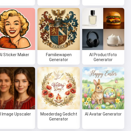
AI Sticker Maker
Familiewapen
AI Productfoto
Generator
Generator
I Image Upscaler
Moederdag Gedicht
AI Avatar Generator
Generator