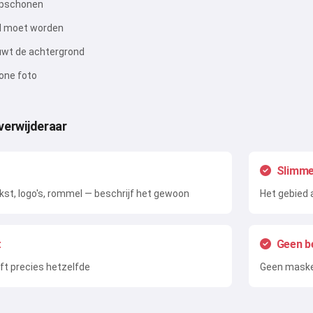
 opschonen
rd moet worden
ouwt de achtergrond
one foto
verwijderaar
Slimme
kst, logo's, rommel — beschrijf het gewoon
Het gebied 
t
Geen b
ijft precies hetzelfde
Geen masker