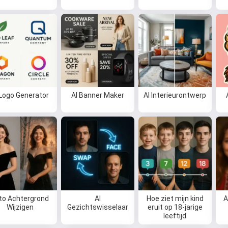
 Logo Generator
AI Banner Maker
AI Interieurontwerp
to Achtergrond
AI
Hoe ziet mijn kind
A
Wijzigen
Gezichtswisselaar
eruit op 18-jarige
leeftijd
Hoi 👋