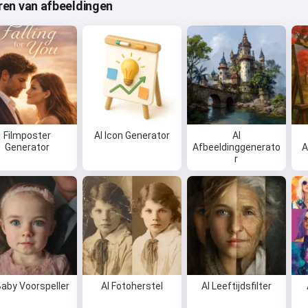
eren van afbeeldingen
Filmposter
AI Icon Generator
AI
Generator
Afbeeldinggenerato
A
r
Baby Voorspeller
AI Fotoherstel
AI Leeftijdsfilter