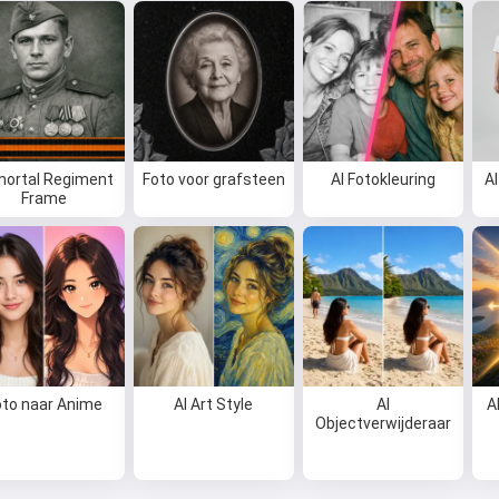
Ik kan liedjes maken, gedichten
schrijven en felicitaties 🥰
Probeer gratis
ortal Regiment
Foto voor grafsteen
AI Fotokleuring
AI
Frame
Ik accepteer:
Gebruiksvoorwaarden
,
Privacybeleid
,
Terugbetalingsbeleid
oto naar Anime
AI Art Style
AI
A
Objectverwijderaar