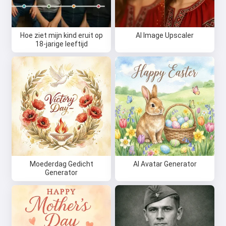
Probeer gratis
Hoe ziet mijn kind eruit op
AI Image Upscaler
18-jarige leeftijd
Ik accepteer:
Gebruiksvoorwaarden
,
Privacybeleid
,
Terugbetalingsbeleid
Moederdag Gedicht
AI Avatar Generator
Generator