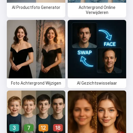
AI Productfoto Generator
Achtergrond Online
Verwijderen
Foto Achtergrond Wijzigen
AI Gezichtswisselaar
Hoi 👋
Ik kan liedjes maken, gedichten
schrijven en felicitaties 🥰