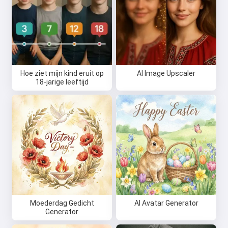
Ik kan liedjes maken, gedichten
schrijven en felicitaties 🥰
Probeer gratis
Hoe ziet mijn kind eruit op
AI Image Upscaler
18-jarige leeftijd
Ik accepteer:
Gebruiksvoorwaarden
,
Privacybeleid
,
Terugbetalingsbeleid
Moederdag Gedicht
AI Avatar Generator
Generator