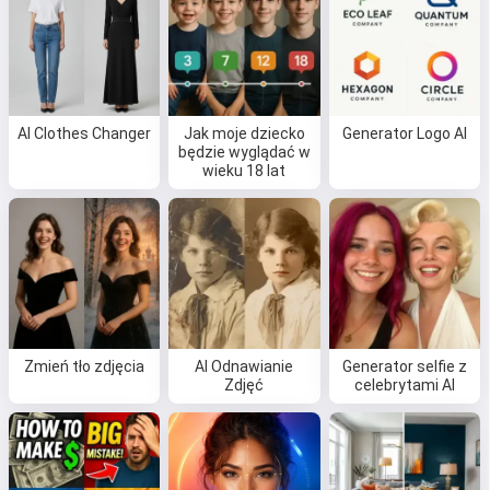
AI Clothes Changer
Jak moje dziecko
Generator Logo AI
będzie wyglądać w
wieku 18 lat
Zmień tło zdjęcia
AI Odnawianie
Generator selfie z
Zdjęć
celebrytami AI