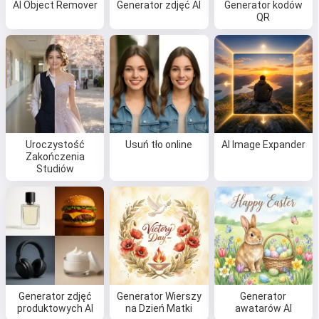
AI Object Remover
Generator zdjęć AI
Generator kodów
QR
Uroczystość
Usuń tło online
AI Image Expander
Zakończenia
Studiów
Cześć 👋
Generator zdjęć
Generator Wierszy
Generator
Mogę tworzyć piosenki, pisać
produktowych AI
na Dzień Matki
awatarów AI