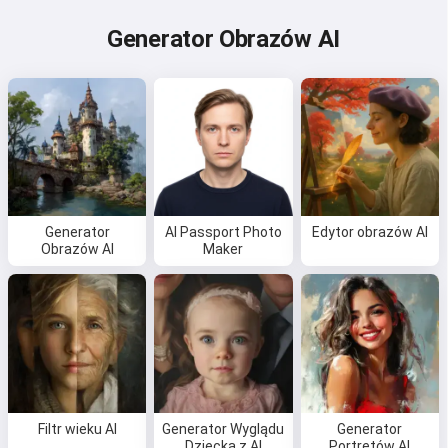
Generator Obrazów AI
Generator
AI Passport Photo
Edytor obrazów AI
Obrazów AI
Maker
Filtr wieku AI
Generator Wyglądu
Generator
Dziecka z AI
Portretów AI