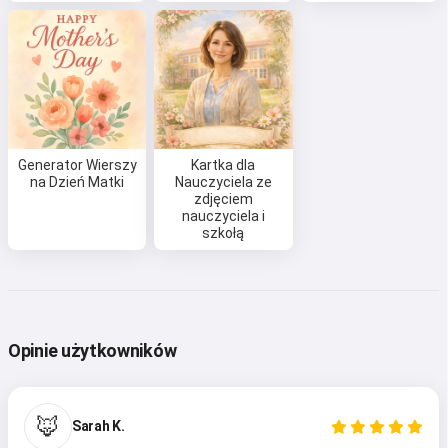
wiersze i gratulacje 🥰
Wypróbuj za darmo
Generator Wierszy
Kartka dla
Akceptuję:
Warunki korzystania z usługi
,
na Dzień Matki
Nauczyciela ze
Polityka prywatności
,
zdjęciem
Polityka zwrotów
nauczyciela i
szkołą
Opinie użytkowników
🦊
Sarah K.