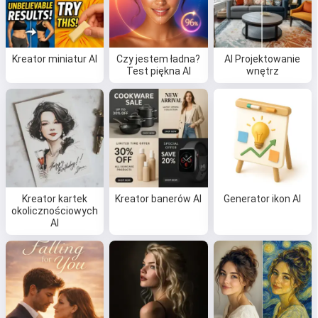
Kreator miniatur AI
Czy jestem ładna?
AI Projektowanie
Test piękna AI
wnętrz
Kreator kartek
Kreator banerów AI
Generator ikon AI
okolicznościowych
AI