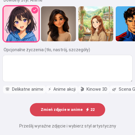
Dowolny Styl:
Anime
Opcjonalne życzenia (tło, nastrój, szczegóły)
🌸
Delikatne anime
⚡
Anime akcji
🎬
Kinowe 3D
🌿
Scena Gh
Zmień zdjęcie w anime
22
Prześlij wyraźne zdjęcie i wybierz styl artystyczny