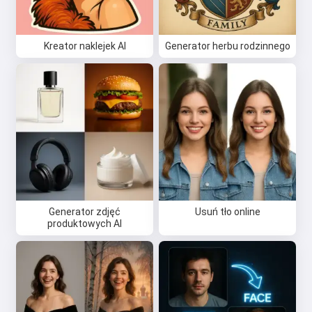
Kreator naklejek AI
Generator herbu rodzinnego
Cześć 👋
Mogę tworzyć piosenki, pisać
wiersze i gratulacje 🥰
Generator zdjęć
Usuń tło online
Wypróbuj za darmo
produktowych AI
Akceptuję:
Warunki korzystania z usługi
,
Polityka prywatności
,
Polityka zwrotów