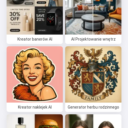
Kreator banerów AI
AI Projektowanie wnętrz
Kreator naklejek AI
Generator herbu rodzinnego
Cześć 👋
Mogę tworzyć piosenki, pisać