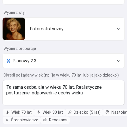
Wybierz styl
Fotorealistyczny
Wybierz proporcje
Określ pożądany wiek (np. 'ja w wieku 70 lat' lub 'ja jako dziecko')
👴
Wiek 70 lat
👵
Wiek 80 lat
👶
Dziecko (5 lat)
🧑
Nastola
⚔️
Średniowiecze
🎨
Renesans