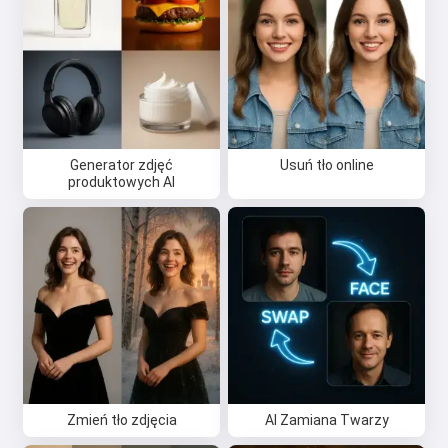
wiersze i gratulacje 🥰
Wypróbuj za darmo
Generator zdjęć
Usuń tło online
produktowych AI
Akceptuję:
Warunki korzystania z usługi
,
Polityka prywatności
,
Polityka zwrotów
Zmień tło zdjęcia
AI Zamiana Twarzy