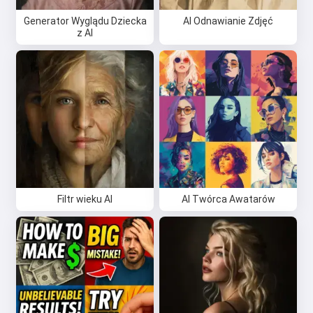
Generator Wyglądu Dziecka
AI Odnawianie Zdjęć
z AI
Filtr wieku AI
AI Twórca Awatarów