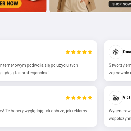
🍇
Oma
internetowym podwoiła się po użyciu tych
Stworzyłem
ądają tak profesjonalnie!
zajmowało m
🐳
Vict
rmy! Te banery wyglądają tak dobrze, jak reklamy
Wygenerował
współczynnik