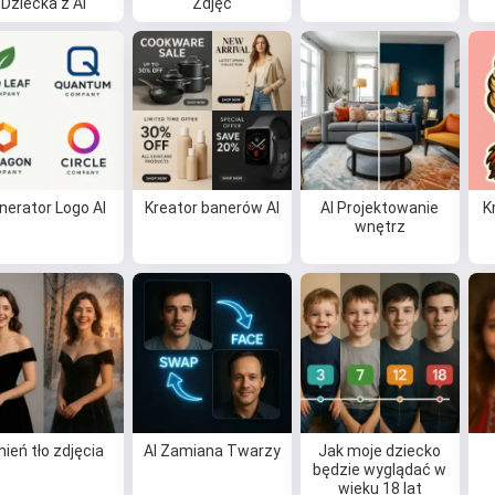
Dziecka z AI
Zdjęć
Mogę tworzyć piosenki, pisać
wiersze i gratulacje 🥰
Wypróbuj za darmo
nerator Logo AI
Kreator banerów AI
AI Projektowanie
K
wnętrz
Akceptuję:
Warunki korzystania z usługi
,
Polityka prywatności
,
Polityka zwrotów
ień tło zdjęcia
AI Zamiana Twarzy
Jak moje dziecko
będzie wyglądać w
wieku 18 lat