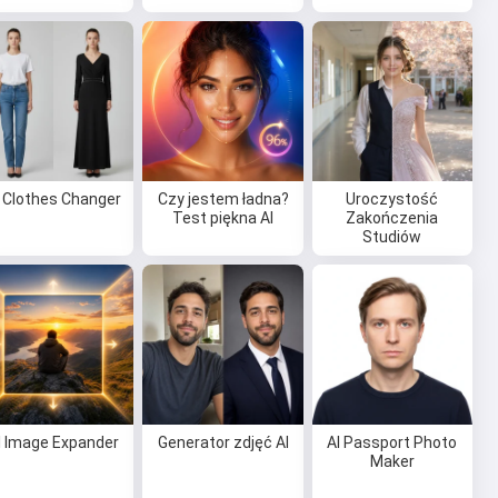
I Clothes Changer
Czy jestem ładna?
Uroczystość
Test piękna AI
Zakończenia
Studiów
I Image Expander
Generator zdjęć AI
AI Passport Photo
Maker