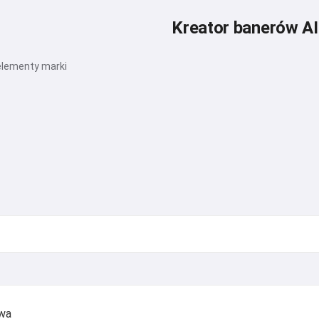
Kreator banerów AI
 elementy marki
owa