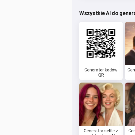
Wszystkie AI do gene
Generator kodów
Gen
QR
Generator selfie z
Gen