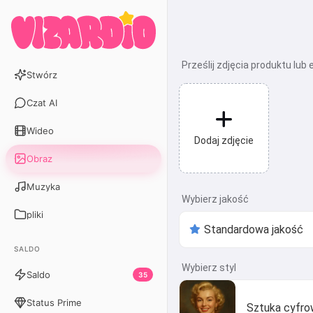
Prześlij zdjęcia produktu lub
Stwórz
Czat AI
Wideo
Dodaj zdjęcie
Obraz
Muzyka
Wybierz jakość
pliki
SALDO
Wybierz styl
Saldo
35
Status Prime
Sztuka cyfr