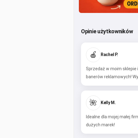
Opinie użytkowników
🍎
Rachel P.
Sprzedaż w moim sklepie 
banerów reklamowych! Wygl
🌺
Kelly M.
Idealne dla mojej małej fi
dużych marek!