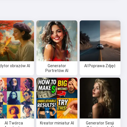
dytor obrazów AI
Generator
AI Poprawa Zdjęć
Portretów AI
AI Twórca
Kreator miniatur AI
Generator Sesji