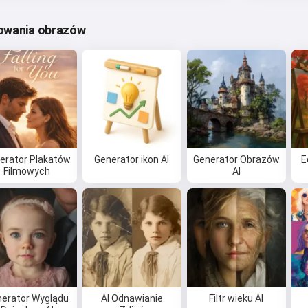
rowania obrazów
erator Plakatów
Generator ikon AI
Generator Obrazów
E
Filmowych
AI
erator Wyglądu
AI Odnawianie
Filtr wieku AI
Cześć 👋