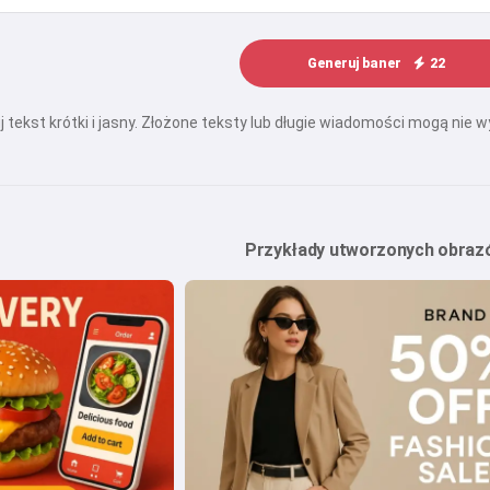
Generuj baner
22
 tekst krótki i jasny. Złożone teksty lub długie wiadomości mogą nie w
Przykłady utworzonych obraz