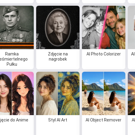
Ramka
Zdjęcie na
AI Photo Colorizer
A
ieśmiertelnego
nagrobek
Pułku
jęcie do Anime
Styl AI Art
AI Object Remover
A