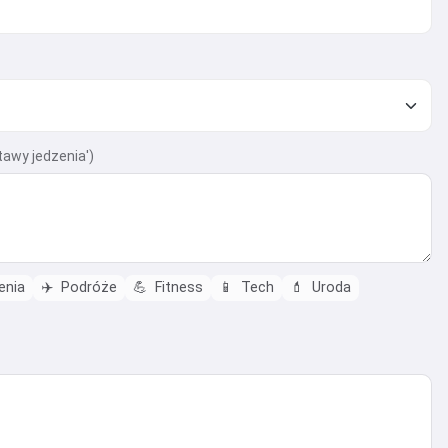
tawy jedzenia')
enia
✈️
Podróże
💪
Fitness
📱
Tech
💄
Uroda