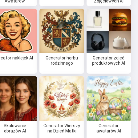
Awatarów
Zdjęciowych AI
reator naklejek AI
Generator herbu
Generator zdjęć
rodzinnego
produktowych AI
Skalowanie
Generator Wierszy
Generator
obrazów AI
na Dzień Matki
awatarów AI