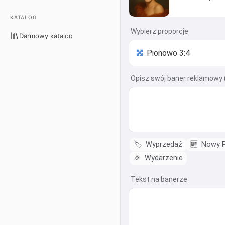
KATALOG
Wybierz proporcje
Darmowy katalog
Opisz swój baner reklamowy (
🏷️
Wyprzedaż
🆕
Nowy P
🎉
Wydarzenie
Tekst na banerze