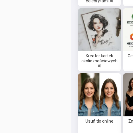
celebrytami AI
Kreator kartek
Ge
okolicznościowych
AI
Usuń tło online
Zm