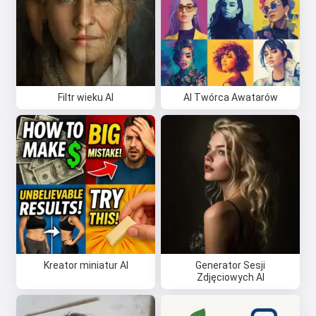
Filtr wieku AI
AI Twórca Awatarów
Kreator miniatur AI
Generator Sesji
Zdjęciowych AI