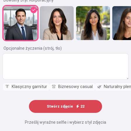
Dowolny Styl:
Korporacyjny
Opcjonalne życzenia (strój, tło)
👔
Klasyczny garnitur
👚
Biznesowy casual
🌿
Naturalny ple
Stwórz zdjęcie
22
Prześlij wyraźne selfie i wybierz styl zdjęcia