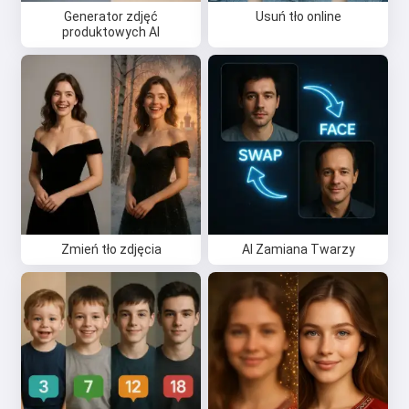
Generator zdjęć
Usuń tło online
produktowych AI
Cześć 👋
Mogę tworzyć piosenki, pisać
wiersze i gratulacje 🥰
Zmień tło zdjęcia
AI Zamiana Twarzy
Wypróbuj za darmo
Akceptuję:
Warunki korzystania z usługi
,
Polityka prywatności
,