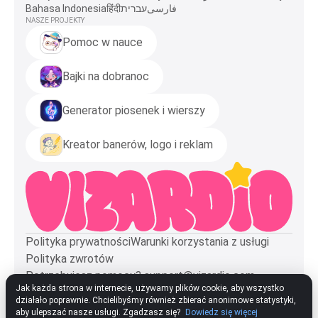
Bahasa Indonesia
हिंदी
עברית
فارسی
NASZE PROJEKTY
Pomoc w nauce
Bajki na dobranoc
Generator piosenek i wierszy
Kreator banerów, logo i reklam
Polityka prywatności
Warunki korzystania z usługi
Polityka zwrotów
Potrzebujesz pomocy?
support@vizardio.com
Jak każda strona w internecie, używamy plików cookie, aby wszystko
działało poprawnie. Chcielibyśmy również zbierać anonimowe statystyki,
© "3 KROLIKA" LLP. BIN: 251240001464. ADRES: KAZACHSTAN, 010000, ASTANA, UL.
TARASA SZEWCZENKI 4/1, LOK. 17. EMAIL: SUPPORT@VIZARDIO.COM
aby ulepszać nasze usługi. Zgadzasz się?
Dowiedz się więcej