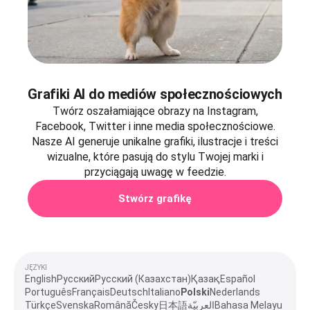
Grafiki AI do mediów społecznościowych
Twórz oszałamiające obrazy na Instagram,
Facebook, Twitter i inne media społecznościowe.
Nasze AI generuje unikalne grafiki, ilustracje i treści
wizualne, które pasują do stylu Twojej marki i
przyciągają uwagę w feedzie.
Stwórz grafikę
JĘZYKI
English
Русский
Русский (Казахстан)
Қазақ
Español
Português
Français
Deutsch
Italiano
Polski
Nederlands
Türkçe
Svenska
Română
Česky
日本語
العربيّة
Bahasa Melayu