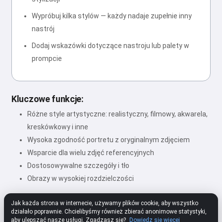
Wypróbuj kilka stylów — każdy nadaje zupełnie inny
nastrój
Dodaj wskazówki dotyczące nastroju lub palety w
prompcie
Kluczowe funkcje:
Różne style artystyczne: realistyczny, filmowy, akwarela,
kreskówkowy i inne
Wysoka zgodność portretu z oryginalnym zdjęciem
Wsparcie dla wielu zdjęć referencyjnych
Dostosowywalne szczegóły i tło
Obrazy w wysokiej rozdzielczości
Jak każda strona w internecie, używamy plików cookie, aby wszystko
działało poprawnie. Chcielibyśmy również zbierać anonimowe statystyki,
★★★★★
4.80
312 Ustawienia
Oceń
aby ulepszać nasze usługi. Zgadzasz się?
Dowiedz się więcej