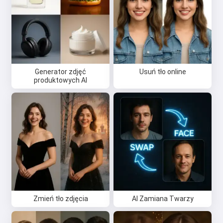
Cześć 👋
Mogę tworzyć piosenki, pisać
wiersze i gratulacje 🥰
Generator zdjęć
Usuń tło online
produktowych AI
Wypróbuj za darmo
Akceptuję:
Warunki korzystania z usługi
,
Polityka prywatności
,
Polityka zwrotów
Zmień tło zdjęcia
AI Zamiana Twarzy