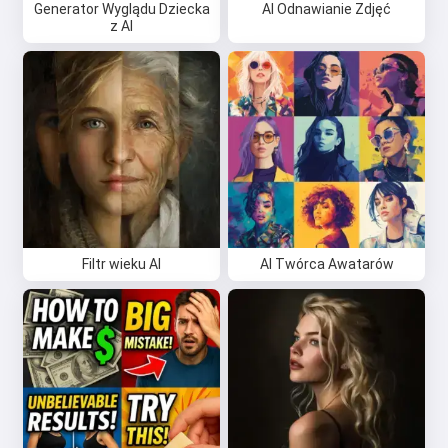
Generator Wyglądu Dziecka
AI Odnawianie Zdjęć
z AI
Filtr wieku AI
AI Twórca Awatarów