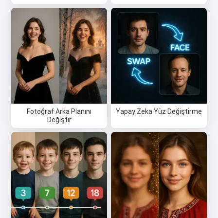
Şarkılar oluşturabilir, şiirler ve
tebrikler yazabilirim 🥰
Ücretsiz dene
Kabul ediyorum:
Hizmet Koşulları
,
Gizlilik Politikası
,
Fotoğraf Arka Planını
Yapay Zeka Yüz Değiştirme
İade Politikası
Değiştir