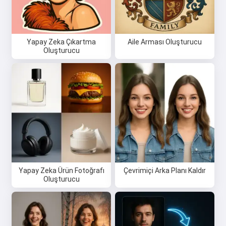
Yapay Zeka Çıkartma
Aile Arması Oluşturucu
Oluşturucu
Merhaba 👋
Şarkılar oluşturabilir, şiirler ve
tebrikler yazabilirim 🥰
Ücretsiz dene
Yapay Zeka Ürün Fotoğrafı
Çevrimiçi Arka Planı Kaldır
Oluşturucu
Kabul ediyorum:
Hizmet Koşulları
,
Gizlilik Politikası
,
İade Politikası