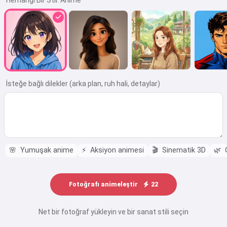
Herhangi Bir Stil:
Anime
İsteğe bağlı dilekler (arka plan, ruh hali, detaylar)
🌸
Yumuşak anime
⚡
Aksiyon animesi
🎬
Sinematik 3D
🌿
G
Fotoğrafı animeleştir
22
Net bir fotoğraf yükleyin ve bir sanat stili seçin