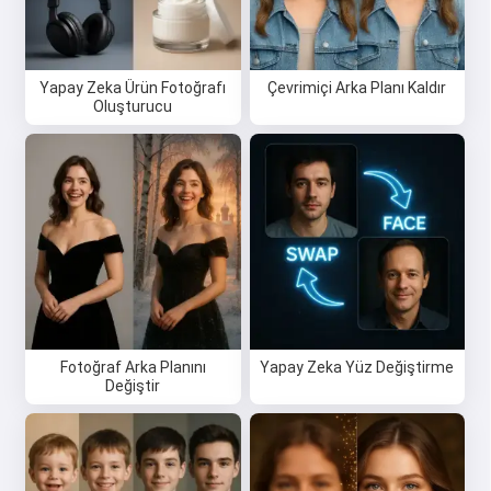
tebrikler yazabilirim 🥰
Yapay Zeka Ürün Fotoğrafı
Çevrimiçi Arka Planı Kaldır
Oluşturucu
Ücretsiz dene
Kabul ediyorum:
Hizmet Koşulları
,
Gizlilik Politikası
,
İade Politikası
Fotoğraf Arka Planını
Yapay Zeka Yüz Değiştirme
Değiştir