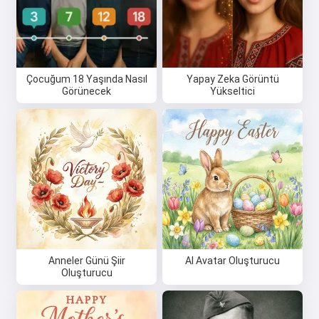
Ücretsiz dene
Çocuğum 18 Yaşında Nasıl
Yapay Zeka Görüntü
Görünecek
Yükseltici
Kabul ediyorum:
Hizmet Koşulları
,
Gizlilik Politikası
,
İade Politikası
Anneler Günü Şiir
AI Avatar Oluşturucu
Oluşturucu