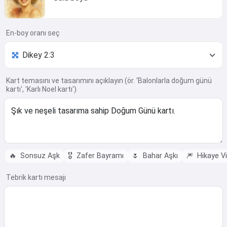
En-boy oranı seç
Kart temasını ve tasarımını açıklayın (ör. 'Balonlarla doğum günü
kartı', 'Karlı Noel kartı')
🔥
Sonsuz Aşk
🎖️
Zafer Bayramı
🌷
Bahar Aşkı
🎆
Hikaye Vi
Tebrik kartı mesajı