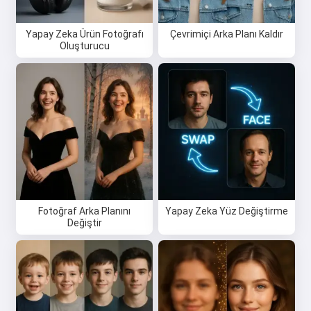
Yapay Zeka Ürün Fotoğrafı
Çevrimiçi Arka Planı Kaldır
Oluşturucu
Fotoğraf Arka Planını
Yapay Zeka Yüz Değiştirme
Değiştir
Merhaba 👋
Şarkılar oluşturabilir, şiirler ve
tebrikler yazabilirim 🥰