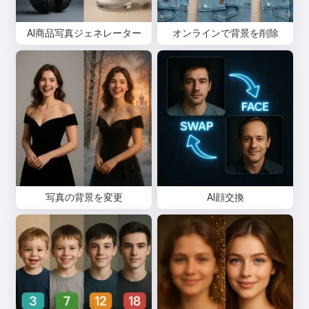
AI商品写真ジェネレーター
オンラインで背景を削除
無料でお試しください
同意します:
利用規約
,
プライバシーポリシー
,
返金ポリシー
写真の背景を変更
AI顔交換