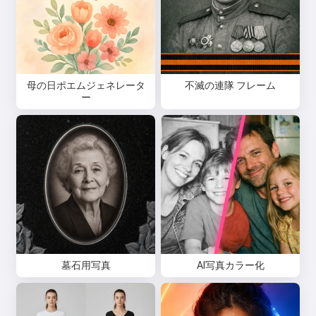
母の日ポエムジェネレータ
不滅の連隊 フレーム
ー
墓石用写真
AI写真カラー化