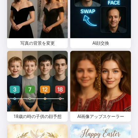
同意します:
利用規約
,
プライバシーポリシー
,
返金ポリシー
写真の背景を変更
AI顔交換
18歳の時の子供の顔予想
AI画像アップスケーラー