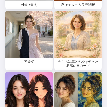
AI着せ替え
私は美人？ AI美容診断
卒業式
先生の写真と学校を使った
教師の日カード