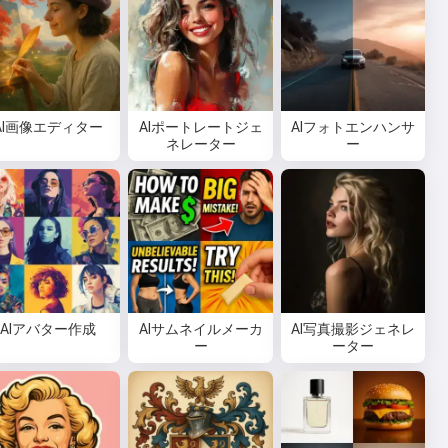
AI画像エディター
AIポートレートジェ
AIフォトエンハンサ
ネレーター
ー
AIアバター作成
AIサムネイルメーカ
AI写真撮影ジェネレ
ー
ーター