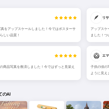
🪶
リサ 
な写真をアップスケールしました！今ではポスターサ
アップスケ
らしい品質！
ました！つ
🥝
エマ
の商品写真を救済しました！今ではずっと見栄え
子供の頃の
ように見え
のAI