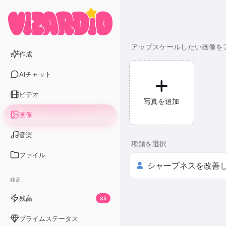
アップスケールしたい画像を
作成
AIチャット
ビデオ
写真を追加
画像
音楽
種類を選択
ファイル
残高
残高
35
プライムステータス