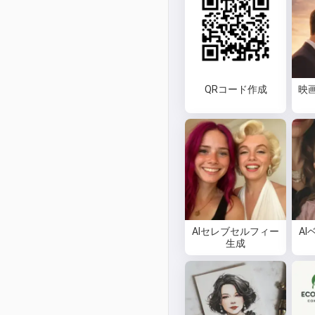
QRコード作成
映
AIセレブセルフィー
A
生成