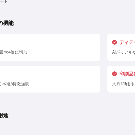
ード
の機能
ディテ
最大4倍に増加
AIがリア
印刷品
ンの顔特徴強調
大判印刷用
用途