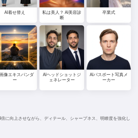
AI着せ替え
私は美人？ AI美容診
卒業式
断
I画像エキスパンダ
AIヘッドショットジ
AIパスポート写真メ
ー
ェネレーター
ーカー
4倍に向上させながら、ディテール、シャープネス、明瞭度を強化し