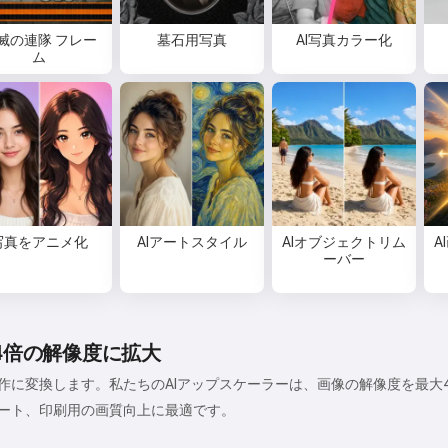
私は歌を作成したり、詩やお祝い
滅の連隊 フレー
墓石用写真
AI写真カラー化
メッセージを書けます🥰
ム
無料でお試しください
同意します:
利用規約
,
プライバシーポリシー
,
写真をアニメ化
AIアートスタイル
AIオブジェクトリム
A
返金ポリシー
ーバー
4倍の解像度に拡大
作に変換します。私たちのAIアップスケーラーは、画像の解像度を最大
ート、印刷用の画質向上に最適です。