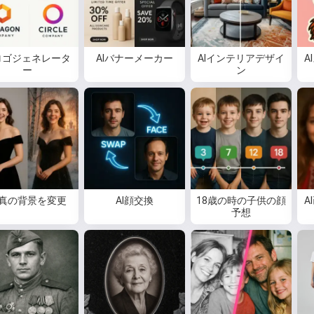
Iロゴジェネレータ
AIバナーメーカー
AIインテリアデザイ
A
ー
ン
真の背景を変更
AI顔交換
18歳の時の子供の顔
A
予想
こんにちは 👋