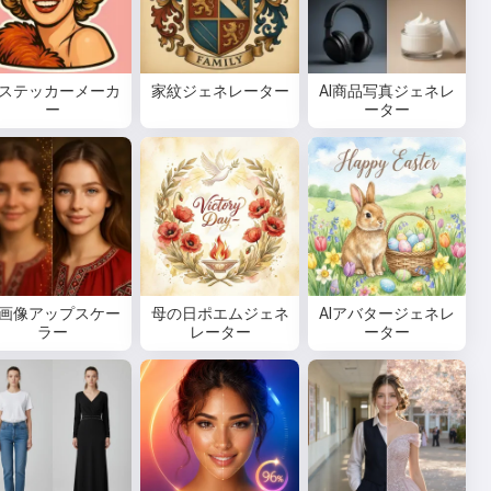
Iステッカーメーカ
家紋ジェネレーター
AI商品写真ジェネレ
ー
ーター
I画像アップスケー
母の日ポエムジェネ
AIアバタージェネレ
ラー
レーター
ーター