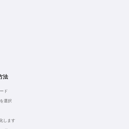
方法
ード
を選択
質化します