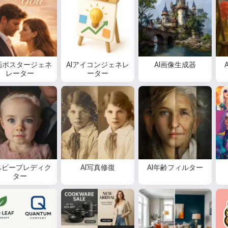
画ポスタージェネ
AIアイコンジェネレ
AI画像生成器
レーター
ーター
Iベビープレディク
AI写真修復
AI年齢フィルター
ター