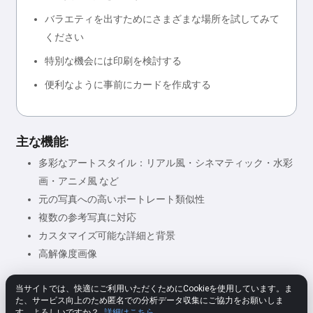
バラエティを出すためにさまざまな場所を試してみて
ください
特別な機会には印刷を検討する
便利なように事前にカードを作成する
主な機能:
多彩なアートスタイル：リアル風・シネマティック・水彩
画・アニメ風 など
元の写真への高いポートレート類似性
複数の参考写真に対応
カスタマイズ可能な詳細と背景
高解像度画像
当サイトでは、快適にご利用いただくためにCookieを使用しています。ま
た、サービス向上のため匿名での分析データ収集にご協力をお願いしま
★★★★★
4.80
312 設定
評価する
す。よろしいですか？
詳細はこちら