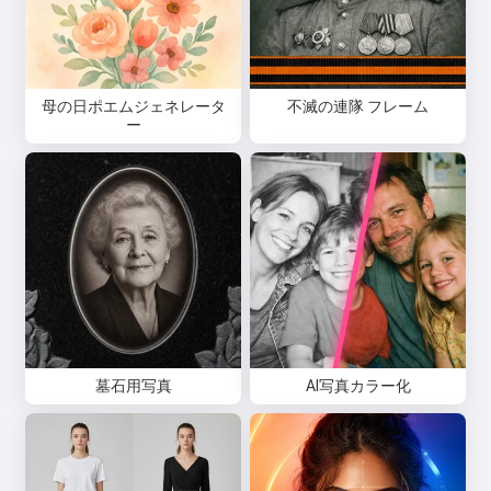
母の日ポエムジェネレータ
不滅の連隊 フレーム
ー
墓石用写真
AI写真カラー化