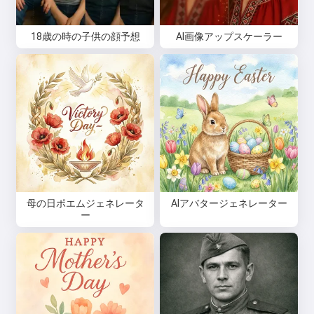
18歳の時の子供の顔予想
AI画像アップスケーラー
同意します:
利用規約
,
プライバシーポリシー
,
返金ポリシー
母の日ポエムジェネレータ
AIアバタージェネレーター
ー