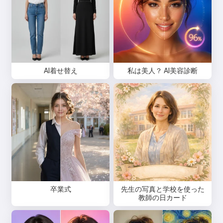
AI着せ替え
私は美人？ AI美容診断
卒業式
先生の写真と学校を使った
教師の日カード