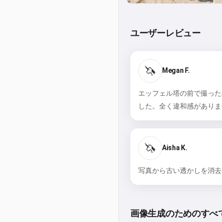
ユーザーレビュー
🦄
Megan F.
エッフェル塔の前で撮った
した。全く違和感がありま
🦄
Aisha K.
写真から古い透かしを消去
画像生成のためのすべて