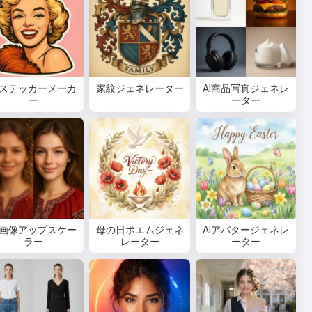
Iステッカーメーカ
家紋ジェネレーター
AI商品写真ジェネレ
ー
ーター
I画像アップスケー
母の日ポエムジェネ
AIアバタージェネレ
ラー
レーター
ーター