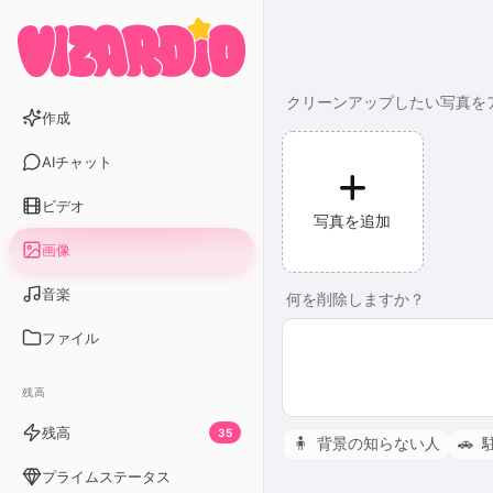
クリーンアップしたい写真を
作成
AIチャット
ビデオ
写真を追加
画像
音楽
何を削除しますか？
ファイル
残高
残高
35
🧍
背景の知らない人
🚗
プライムステータス