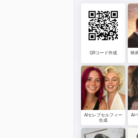
QRコード作成
映
AIセレブセルフィー
A
生成