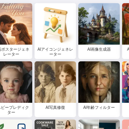
画ポスタージェネ
AIアイコンジェネレ
AI画像生成器
レーター
ーター
Iベビープレディク
AI写真修復
AI年齢フィルター
ター