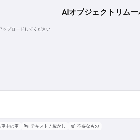
AIオブジェクトリムー
アップロードしてください
駐車中の車
🔤
テキスト / 透かし
🗑️
不要なもの