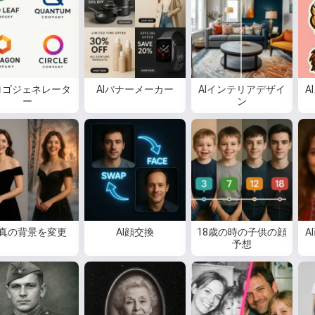
Iロゴジェネレータ
AIバナーメーカー
AIインテリアデザイ
A
ー
ン
真の背景を変更
AI顔交換
18歳の時の子供の顔
A
予想
こんにちは 👋