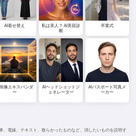
AI着せ替え
私は美人？ AI美容診
卒業式
断
I画像エキスパンダ
AIヘッドショットジ
AIパスポート写真メ
ー
ェネレーター
ーカー
車、電線、テキスト、散らかったものなど、消したいものを説明す