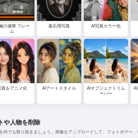
私は歌を作成したり、詩やお祝い
メッセージを書けます🥰
滅の連隊 フレー
墓石用写真
AI写真カラー化
ム
無料でお試しください
同意します:
利用規約
,
プライバシーポリシー
,
返金ポリシー
写真をアニメ化
AIアートスタイル
AIオブジェクトリム
A
ーバー
トや人物を削除
を何でも取り除きましょう。画像をアップロードして、フォトボマー、