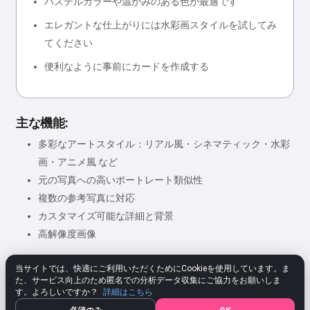
パステルカラーや温かみのある色が最適です
エレガントな仕上がりには水彩画スタイルを試してみ
てください
便利なように事前にカードを作成する
主な機能:
多彩なアートスタイル：リアル風・シネマティック・水彩
画・アニメ風 など
元の写真への高いポートレート類似性
複数の参考写真に対応
カスタマイズ可能な詳細と背景
高解像度画像
当サイトでは、快適にご利用いただくためにCookieを使用しています。ま
た、サービス向上のため匿名での分析データ収集にご協力をお願いしま
★★★★★
4.80
312 設定
評価する
す。よろしいですか？
詳細はこちら