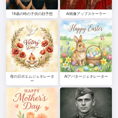
同意します:
利用規約
,
18歳の時の子供の顔予想
AI画像アップスケーラー
プライバシーポリシー
,
返金ポリシー
母の日ポエムジェネレータ
AIアバタージェネレーター
ー