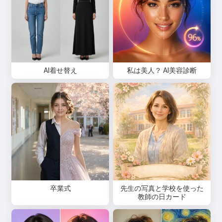
AI着せ替え
私は美人？ AI美容診断
卒業式
先生の写真と学校を使った
教師の日カード