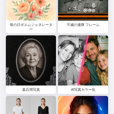
母の日ポエムジェネレータ
不滅の連隊 フレーム
ー
墓石用写真
AI写真カラー化