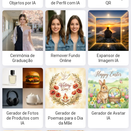
Objetos por IA
de Perfil com IA
QR
Cerimônia de
Remover Fundo
Expansor de
Graduação
Online
Imagem IA
Oi 👋
Eu posso criar músicas, escrever
poemas e mensagens de parabéns
Gerador de Fotos
Gerador de
Gerador de Avatar
de Produtos com
Poemas para o Dia
IA
🥰
IA
da Mãe