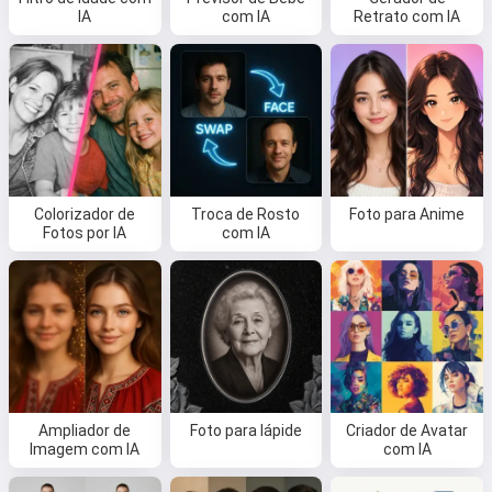
IA
com IA
Retrato com IA
Colorizador de
Troca de Rosto
Foto para Anime
Fotos por IA
com IA
Ampliador de
Foto para lápide
Criador de Avatar
Imagem com IA
com IA