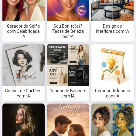
Gerador de Selfie
Sou Bonito(a)?
Design de
com Celebridade
Teste de Beleza
Interiores com IA
IA
por IA
Criador de Cartões
Criador de Banners
Gerador de Ícones
com IA
com IA
com IA