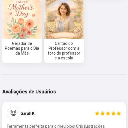
Experimente grátis
Eu aceito:
Termos de Serviço
,
Política de Privacidade
,
Gerador de
Cartão do
Política de reembolso
Poemas para o Dia
Professor com a
da Mãe
foto do professor
e a escola
Avaliações de Usuários
🦊
Sarah K.
Ferramenta perfeita para o meu blog! Crio ilustrações