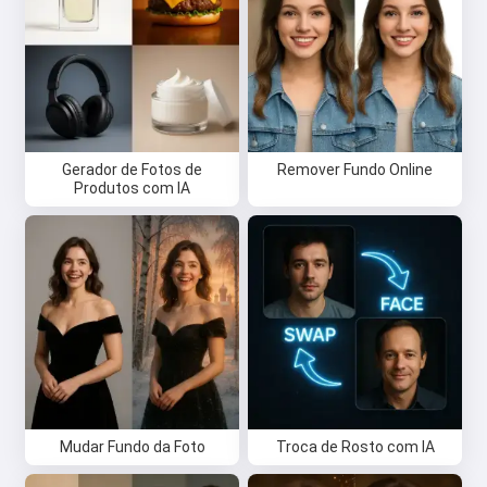
poemas e mensagens de parabéns
🥰
Experimente grátis
Gerador de Fotos de
Remover Fundo Online
Produtos com IA
Eu aceito:
Termos de Serviço
,
Política de Privacidade
,
Política de reembolso
Mudar Fundo da Foto
Troca de Rosto com IA