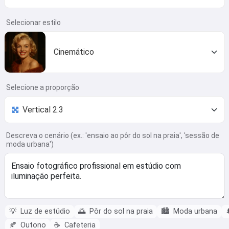
Selecionar estilo
Cinemático
Selecione a proporção
Descreva o cenário (ex.: 'ensaio ao pôr do sol na praia', 'sessão de
moda urbana')
💡
Luz de estúdio
🌅
Pôr do sol na praia
🏙️
Moda urbana

🍂
Outono
☕
Cafeteria