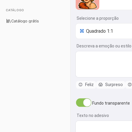
CATÁLOGO
Selecione a proporção
Catálogo grátis
Descreva a emoção ou estilo (ex
😊
Feliz
😱
Surpreso
😍
Fundo transparente
Texto no adesivo