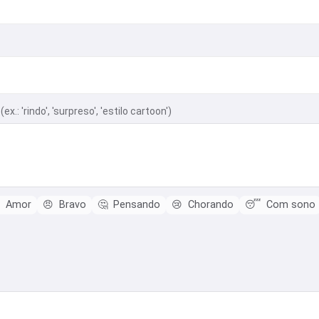
.: 'rindo', 'surpreso', 'estilo cartoon')
Amor
😠
Bravo
🤔
Pensando
😢
Chorando
😴
Com sono