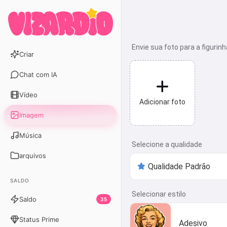
Envie sua foto para a figurinh
Criar
Chat com IA
Vídeo
Adicionar foto
Imagem
Música
Selecione a qualidade
arquivos
SALDO
Selecionar estilo
Saldo
35
Status Prime
Adesivo