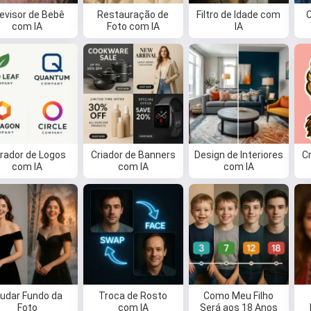
Eu posso criar músicas, escrever
evisor de Bebê
Restauração de
Filtro de Idade com
C
poemas e mensagens de parabéns
com IA
Foto com IA
IA
🥰
Experimente grátis
rador de Logos
Criador de Banners
Design de Interiores
C
Eu aceito:
Termos de Serviço
,
com IA
com IA
com IA
Política de Privacidade
,
Política de reembolso
udar Fundo da
Troca de Rosto
Como Meu Filho
Foto
com IA
Será aos 18 Anos