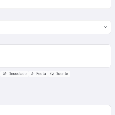
😎
Descolado
🎉
Festa
🤒
Doente