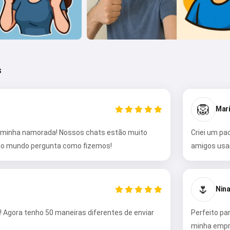
s
🦁
Mari
da minha namorada! Nossos chats estão muito
Criei um pa
odo mundo pergunta como fizemos!
amigos usam
🌷
Nina
o! Agora tenho 50 maneiras diferentes de enviar
Perfeito par
minha empre