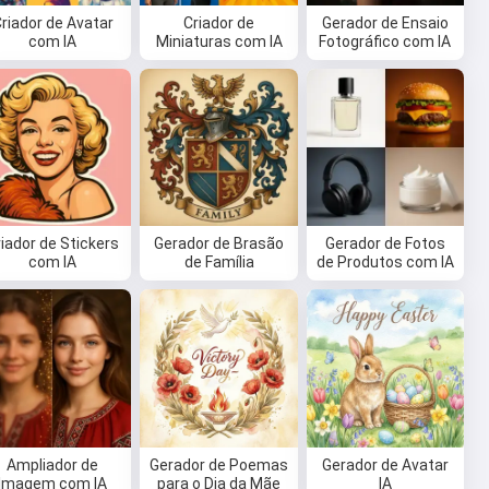
riador de Avatar
Criador de
Gerador de Ensaio
com IA
Miniaturas com IA
Fotográfico com IA
riador de Stickers
Gerador de Brasão
Gerador de Fotos
com IA
de Família
de Produtos com IA
Ampliador de
Gerador de Poemas
Gerador de Avatar
Imagem com IA
para o Dia da Mãe
IA