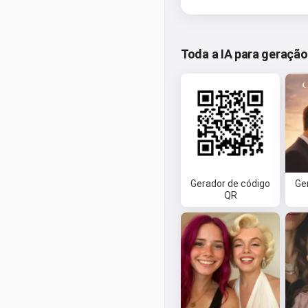
Toda a IA para geraçã
Gerador de código
Ge
QR