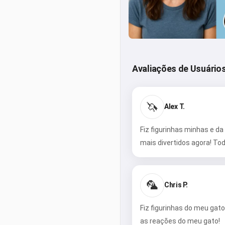
Avaliações de Usuário
🦄
Alex T.
Fiz figurinhas minhas e 
mais divertidos agora! T
🦜
Chris P.
Fiz figurinhas do meu gat
as reações do meu gato!