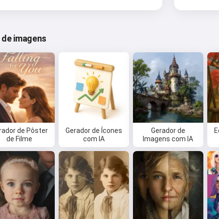
o de imagens
rador de Pôster
Gerador de Ícones
Gerador de
E
de Filme
com IA
Imagens com IA
Oi 👋