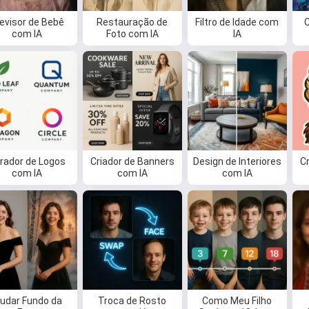
evisor de Bebê
Restauração de
Filtro de Idade com
C
com IA
Foto com IA
IA
rador de Logos
Criador de Banners
Design de Interiores
C
com IA
com IA
com IA
Oi 👋
udar Fundo da
Troca de Rosto
Como Meu Filho