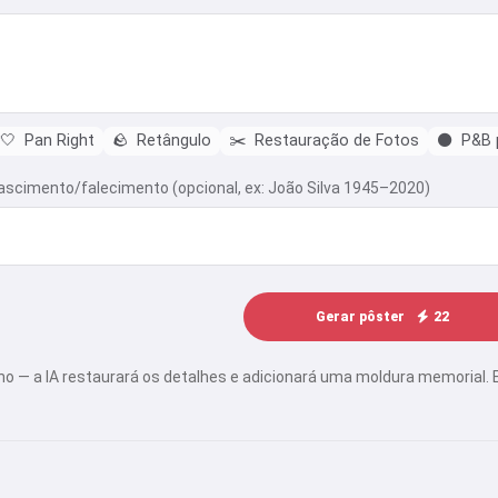
🤍
Pan Right
🪨
Retângulo
✂️
Restauração de Fotos
⚫
P&B p
scimento/falecimento (opcional, ex: João Silva 1945–2020)
Gerar pôster
22
no — a IA restaurará os detalhes e adicionará uma moldura memorial. 