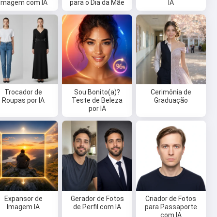
Imagem com IA
para o Dia da Mãe
IA
Trocador de
Sou Bonito(a)?
Cerimônia de
Roupas por IA
Teste de Beleza
Graduação
por IA
Expansor de
Gerador de Fotos
Criador de Fotos
Imagem IA
de Perfil com IA
para Passaporte
com IA