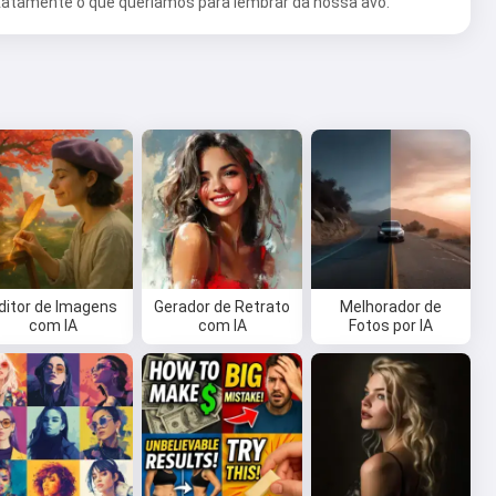
xatamente o que queríamos para lembrar da nossa avó.
ditor de Imagens
Gerador de Retrato
Melhorador de
com IA
com IA
Fotos por IA