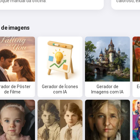
oque manual da oficina.
caloroso, e
o de imagens
rador de Pôster
Gerador de Ícones
Gerador de
E
de Filme
com IA
Imagens com IA