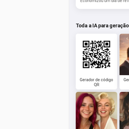
Economizou um dia de ret
Toda a IA para geraçã
Gerador de código
Ge
QR