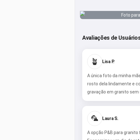
Avaliações de Usuário
🪴
Lisa P.
A única foto da minha mã
rosto dela lindamente e c
gravação em granito sem 
🦜
Laura S.
A opção P&B para granito 