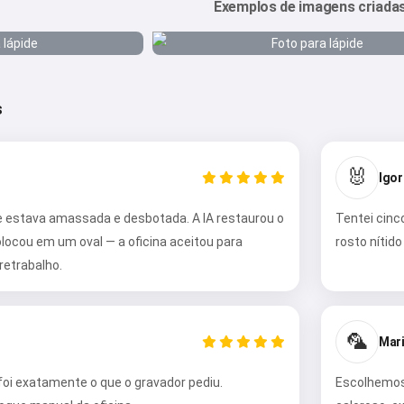
Exemplos de imagens criada
s
🐰
Igor
e estava amassada e desbotada. A IA restaurou o
Tentei cinc
olocou em um oval — a oficina aceitou para
rosto nítido
retrabalho.
🦜
Mari
foi exatamente o que o gravador pediu.
Escolhemos 