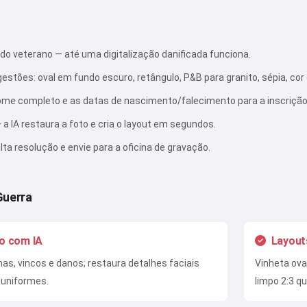
do veterano — até uma digitalização danificada funciona.
estões: oval em fundo escuro, retângulo, P&B para granito, sépia, co
ome completo e as datas de nascimento/falecimento para a inscrição
 a IA restaura a foto e cria o layout em segundos.
lta resolução e envie para a oficina de gravação.
Guerra
o com IA
Layout
s, vincos e danos; restaura detalhes faciais
Vinheta ova
 uniformes.
limpo 2:3 q