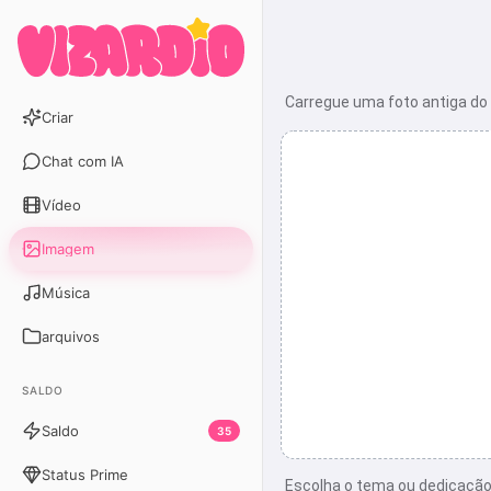
Carregue uma foto antiga do 
Criar
Chat com IA
Vídeo
Imagem
Música
arquivos
SALDO
Saldo
35
Status Prime
Escolha o tema ou dedicaçã