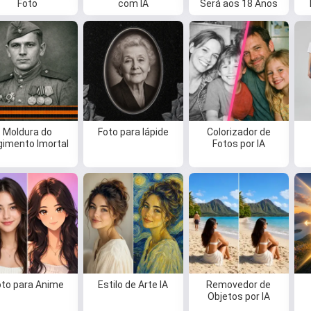
Foto
com IA
Será aos 18 Anos
Eu posso criar músicas, escrever
poemas e mensagens de parabéns
🥰
Experimente grátis
Moldura do
Foto para lápide
Colorizador de
gimento Imortal
Fotos por IA
Eu aceito:
Termos de Serviço
,
Política de Privacidade
,
Política de reembolso
oto para Anime
Estilo de Arte IA
Removedor de
Objetos por IA