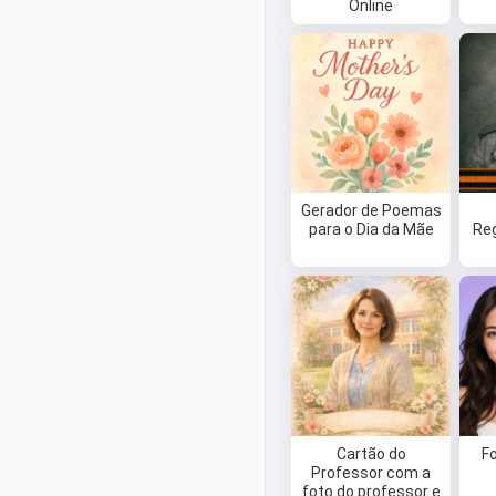
Online
Gerador de Poemas
para o Dia da Mãe
Re
Cartão do
F
Professor com a
foto do professor e