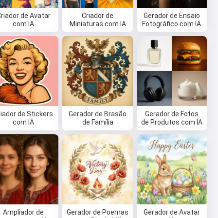
riador de Avatar
Criador de
Gerador de Ensaio
com IA
Miniaturas com IA
Fotográfico com IA
riador de Stickers
Gerador de Brasão
Gerador de Fotos
com IA
de Família
de Produtos com IA
Ampliador de
Gerador de Poemas
Gerador de Avatar