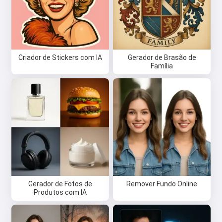
Criador de Stickers com IA
Gerador de Brasão de
Família
Oi 👋
Gerador de Fotos de
Remover Fundo Online
Eu posso criar músicas, escrever
Produtos com IA
poemas e mensagens de parabéns
🥰