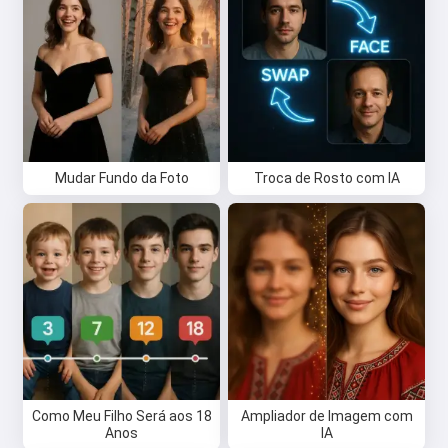
Experimente grátis
Eu aceito:
Termos de Serviço
,
Política de Privacidade
,
Mudar Fundo da Foto
Troca de Rosto com IA
Política de reembolso
Como Meu Filho Será aos 18
Ampliador de Imagem com
Anos
IA