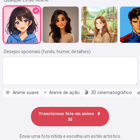
Qualquer Estilo:
Anime
Desejos opcionais (fundo, humor, detalhes)
🌸
Anime suave
⚡
Anime de ação
🎬
3D cinematográfico

Transformar foto em anime
22
Envie uma foto nítida e escolha um estilo artístico