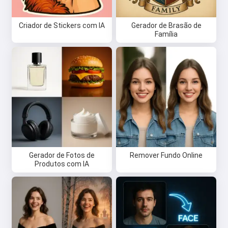
Criador de Stickers com IA
Gerador de Brasão de
Família
Oi 👋
Eu posso criar músicas, escrever
poemas e mensagens de parabéns
🥰
Gerador de Fotos de
Remover Fundo Online
Produtos com IA
Experimente grátis
Eu aceito:
Termos de Serviço
,
Política de Privacidade
,
Política de reembolso