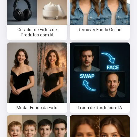
Oi 👋
Eu posso criar músicas, escrever
poemas e mensagens de parabéns
Gerador de Fotos de
Remover Fundo Online
Produtos com IA
🥰
Experimente grátis
Eu aceito:
Termos de Serviço
,
Política de Privacidade
,
Política de reembolso
Mudar Fundo da Foto
Troca de Rosto com IA