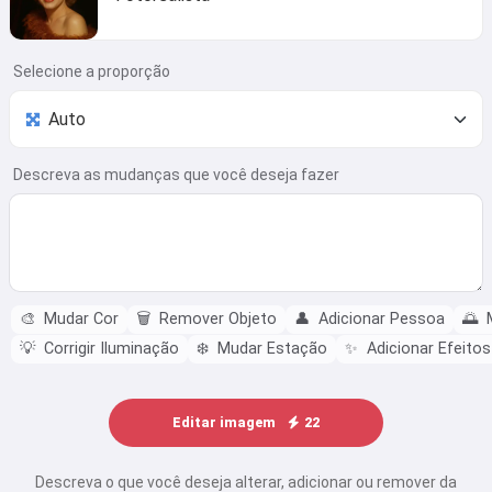
Selecione a proporção
Descreva as mudanças que você deseja fazer
🎨
Mudar Cor
🗑️
Remover Objeto
👤
Adicionar Pessoa
🌅
M
💡
Corrigir Iluminação
❄️
Mudar Estação
✨
Adicionar Efeitos
Editar imagem
22
Descreva o que você deseja alterar, adicionar ou remover da