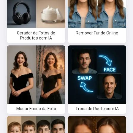
Oi 👋
Eu posso criar músicas, escrever
poemas e mensagens de parabéns
🥰
Gerador de Fotos de
Remover Fundo Online
Produtos com IA
Experimente grátis
Eu aceito:
Termos de Serviço
,
Política de Privacidade
,
Política de reembolso
Mudar Fundo da Foto
Troca de Rosto com IA