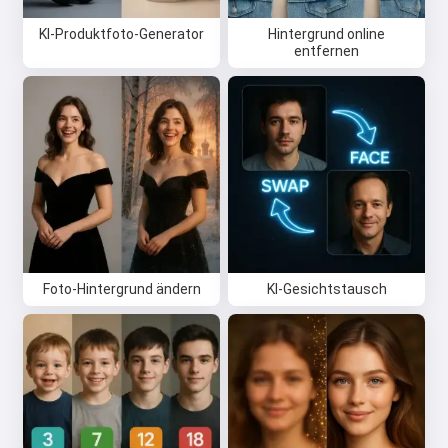
schreiben und Glückwünsche 🥰
KI-Produktfoto-Generator
Hintergrund online
entfernen
Probiere es kostenlos aus
Ich akzeptiere:
Nutzungsbedingungen
,
Datenschutzrichtlinie
,
Rückerstattungsrichtlinie
Foto-Hintergrund ändern
KI-Gesichtstausch