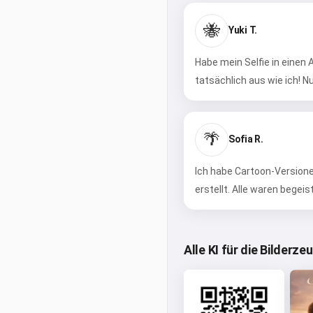
🐝
Yuki T.
Habe mein Selfie in einen
tatsächlich aus wie ich! Nu
🌴
Sofia R.
Ich habe Cartoon-Versione
erstellt. Alle waren begeist
Alle KI für die Bilderz