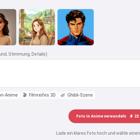
und, Stimmung, Details)
on-Anime
🎬
Filmreifes 3D
🌿
Ghibli-Szene
Foto in Anime verwandeln
22
Lade ein klares Foto hoch und wähle einen