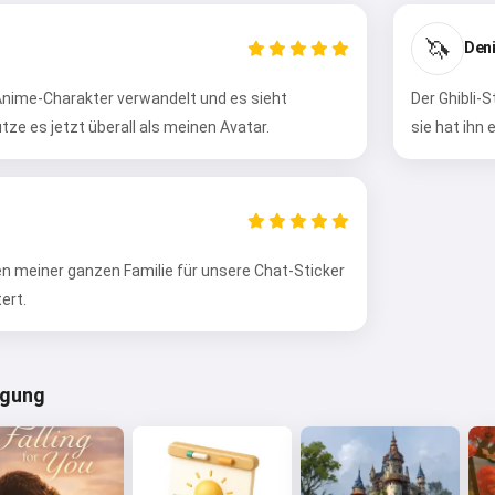
🦄
Deni
 Anime-Charakter verwandelt und es sieht
Der Ghibli-
tze es jetzt überall als meinen Avatar.
sie hat ihn
n meiner ganzen Familie für unsere Chat-Sticker
ert.
eugung