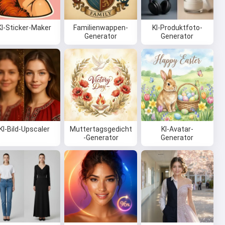
KI-Sticker-Maker
Familienwappen-
KI-Produktfoto-
Generator
Generator
KI-Bild-Upscaler
Muttertagsgedicht
KI-Avatar-
-Generator
Generator