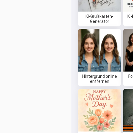
KI-Grußkarten-
KI
Generator
Hintergrund online
Fo
entfernen