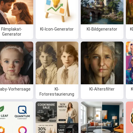
Filmplakat-
KI-Icon-Generator
KI-Bildgenerator
K
Generator
Baby-Vorhersage
KI-
KI-Altersfilter
K
Fotorestaurierung
Hi 👋