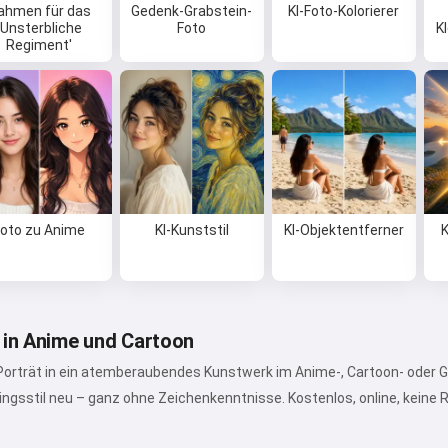
ahmen für das
Gedenk-Grabstein-
KI-Foto-Kolorierer
'Unsterbliche
Foto
K
Regiment'
Foto zu Anime
KI-Kunststil
KI-Objektentferner
K
 in Anime und Cartoon
Porträt in ein atemberaubendes Kunstwerk im Anime-, Cartoon- oder Gh
lingsstil neu – ganz ohne Zeichenkenntnisse. Kostenlos, online, keine R