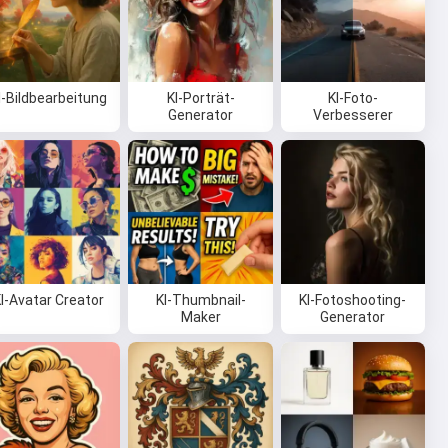
I-Bildbearbeitung
KI-Porträt-
KI-Foto-
Generator
Verbesserer
I-Avatar Creator
KI-Thumbnail-
KI-Fotoshooting-
Maker
Generator