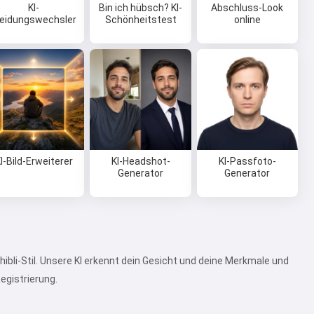
KI-
Bin ich hübsch? KI-
Abschluss-Look
leidungswechsler
Schönheitstest
online
I-Bild-Erweiterer
KI-Headshot-
KI-Passfoto-
Generator
Generator
ibli-Stil. Unsere KI erkennt dein Gesicht und deine Merkmale und
egistrierung.