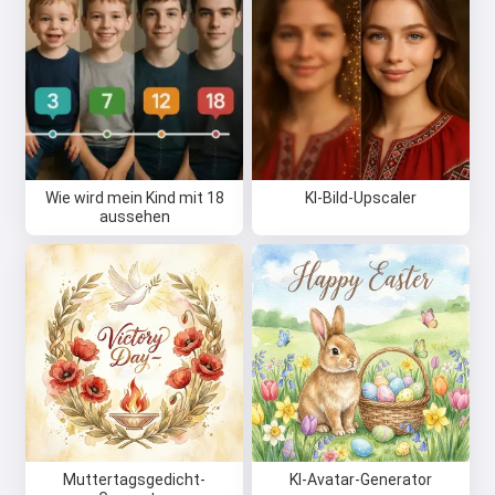
Wie wird mein Kind mit 18
KI-Bild-Upscaler
Hi 👋
aussehen
Ich kann Lieder erstellen, Gedichte
schreiben und Glückwünsche 🥰
Probiere es kostenlos aus
Ich akzeptiere:
Nutzungsbedingungen
,
Datenschutzrichtlinie
,
Muttertagsgedicht-
KI-Avatar-Generator
Rückerstattungsrichtlinie