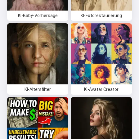
KI-Baby-Vorhersage
KI-Fotorestaurierung
KI-Altersfilter
KI-Avatar Creator