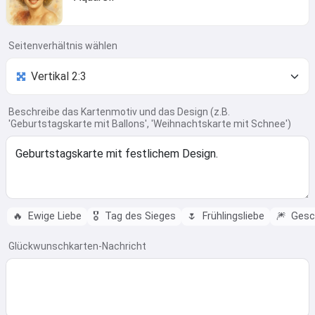
Seitenverhältnis wählen
Beschreibe das Kartenmotiv und das Design (z.B.
'Geburtstagskarte mit Ballons', 'Weihnachtskarte mit Schnee')
🔥
Ewige Liebe
🎖️
Tag des Sieges
🌷
Frühlingsliebe
🎆
Gesc
Glückwunschkarten-Nachricht