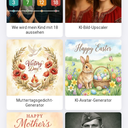
Probiere es kostenlos aus
Wie wird mein Kind mit 18
KI-Bild-Upscaler
aussehen
Ich akzeptiere:
Nutzungsbedingungen
,
Datenschutzrichtlinie
,
Rückerstattungsrichtlinie
Muttertagsgedicht-
KI-Avatar-Generator
Generator