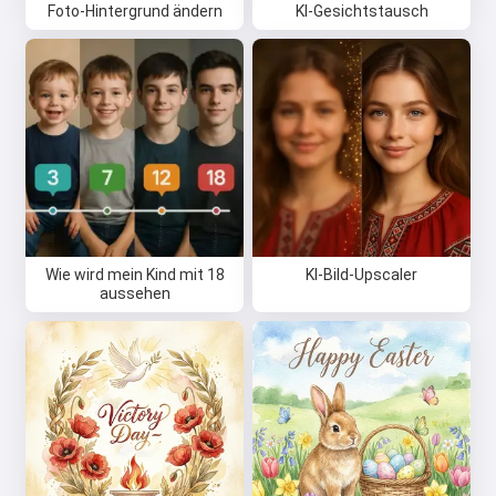
Foto-Hintergrund ändern
KI-Gesichtstausch
Hi 👋
Ich kann Lieder erstellen, Gedichte
schreiben und Glückwünsche 🥰
Probiere es kostenlos aus
Wie wird mein Kind mit 18
KI-Bild-Upscaler
aussehen
Ich akzeptiere:
Nutzungsbedingungen
,
Datenschutzrichtlinie
,
Rückerstattungsrichtlinie