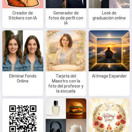
Creador de
Generador de
Look de
Stickers con IA
fotos de perfil con
graduación online
IA
Eliminar Fondo
Tarjeta del
AI Image Expander
Online
Maestro con la
foto del profesor y
la escuela
Hola 👋
Puedo crear canciones, escribir