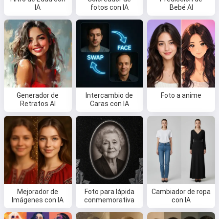
IA
fotos con IA
Bebé AI
Generador de
Intercambio de
Foto a anime
Retratos AI
Caras con IA
Mejorador de
Foto para lápida
Cambiador de ropa
Imágenes con IA
conmemorativa
con IA