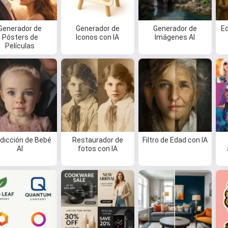
Generador de
Generador de
Generador de
E
Pósters de
Iconos con IA
Imágenes AI
Películas
dicción de Bebé
Restaurador de
Filtro de Edad con IA
AI
fotos con IA