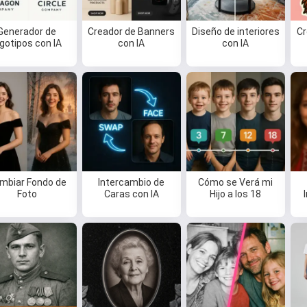
Generador de
Creador de Banners
Diseño de interiores
Cr
ogotipos con IA
con IA
con IA
mbiar Fondo de
Intercambio de
Cómo se Verá mi
Foto
Caras con IA
Hijo a los 18
Hola 👋