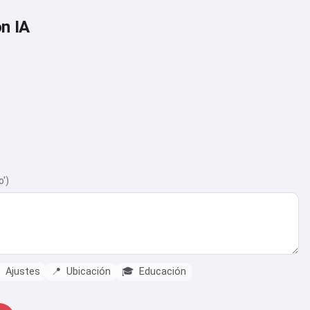
n IA
o')
Ajustes
📍
Ubicación
🎓
Educación