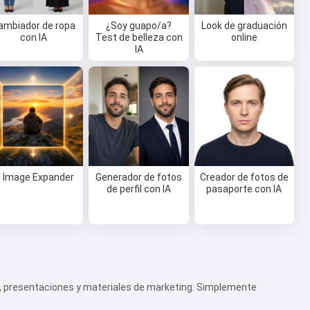
ambiador de ropa
¿Soy guapo/a?
Look de graduación
con IA
Test de belleza con
online
IA
I Image Expander
Generador de fotos
Creador de fotos de
de perfil con IA
pasaporte con IA
eb, presentaciones y materiales de marketing. Simplemente