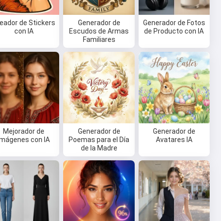
eador de Stickers
Generador de
Generador de Fotos
con IA
Escudos de Armas
de Producto con IA
Familiares
Mejorador de
Generador de
Generador de
Imágenes con IA
Poemas para el Día
Avatares IA
de la Madre