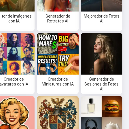
ditor de Imágenes
Generador de
Mejorador de Fotos
con IA
Retratos AI
AI
Creador de
Creador de
Generador de
avatares con IA
Miniaturas con IA
Sesiones de Fotos
AI