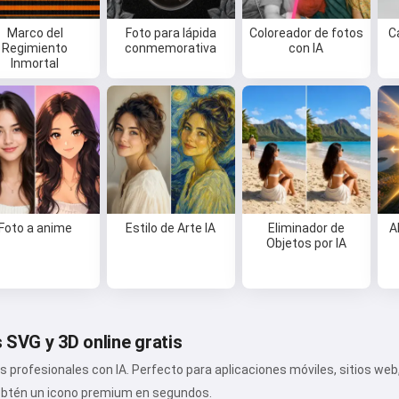
Puedo crear canciones, escribir
Marco del
Foto para lápida
Coloreador de fotos
C
poemas y felicitaciones 🥰
Regimiento
conmemorativa
con IA
Inmortal
Pruébalo gratis
Acepto:
Términos de Servicio
,
Política de Privacidad
,
Política de Reembolso
Foto a anime
Estilo de Arte IA
Eliminador de
A
Objetos por IA
 SVG y 3D online gratis
 profesionales con IA. Perfecto para aplicaciones móviles, sitios w
 obtén un icono premium en segundos.