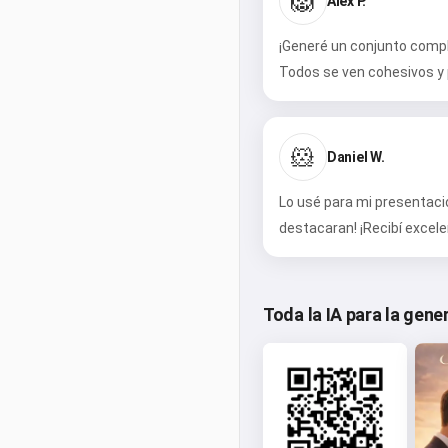
🦁
Alex P.
¡Generé un conjunto compl
Todos se ven cohesivos y 
🐹
Daniel W.
Lo usé para mi presentació
destacaran! ¡Recibí excel
Toda la IA para la gen