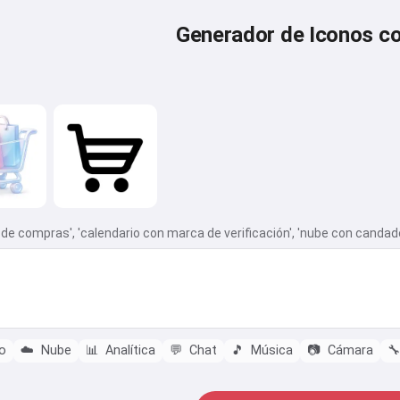
Generador de Iconos co
to de compras', 'calendario con marca de verificación', 'nube con candad
o
☁️
Nube
📊
Analítica
💬
Chat
🎵
Música
📷
Cámara
🔧