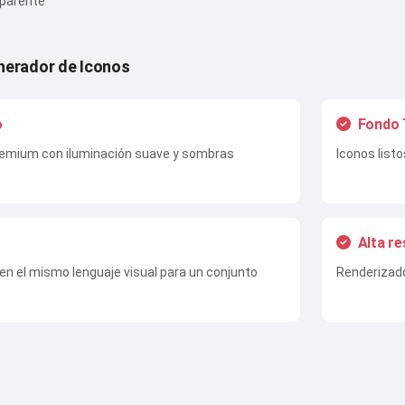
sparente
enerador de Iconos
o
Fondo 
remium con iluminación suave y sombras
Iconos list
Alta re
n el mismo lenguaje visual para un conjunto
Renderizado