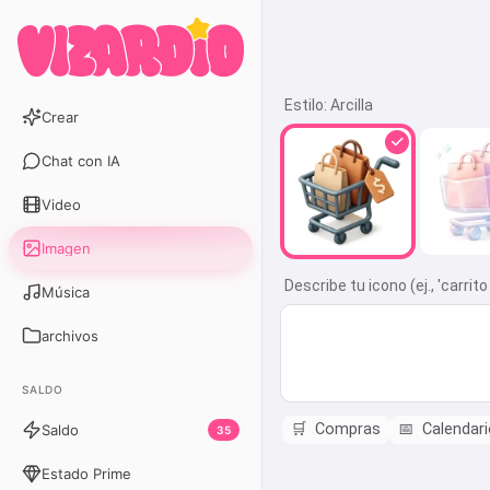
Estilo:
Arcilla
Crear
Chat con IA
Video
Imagen
Describe tu icono (ej., 'carri
Música
archivos
SALDO
🛒
Compras
📅
Calendari
Saldo
35
Estado Prime