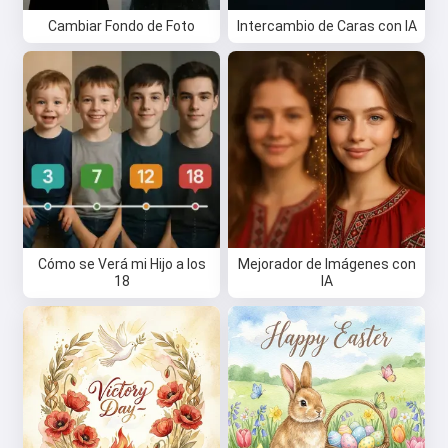
Cambiar Fondo de Foto
Intercambio de Caras con IA
Hola 👋
Puedo crear canciones, escribir
poemas y felicitaciones 🥰
Cómo se Verá mi Hijo a los
Mejorador de Imágenes con
18
IA
Pruébalo gratis
Acepto:
Términos de Servicio
,
Política de Privacidad
,