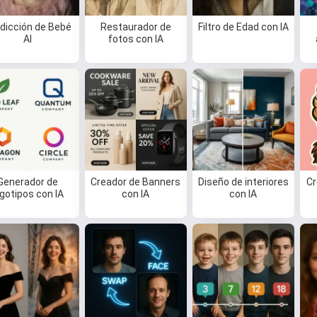
Puedo crear canciones, escribir
dicción de Bebé
Restaurador de
Filtro de Edad con IA
poemas y felicitaciones 🥰
AI
fotos con IA
Pruébalo gratis
Acepto:
Términos de Servicio
,
Política de Privacidad
,
Política de Reembolso
Generador de
Creador de Banners
Diseño de interiores
Cr
ogotipos con IA
con IA
con IA