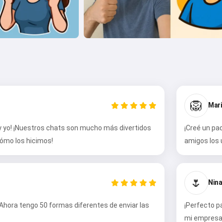
🦁
Mari
 y yo! ¡Nuestros chats son mucho más divertidos
¡Creé un pa
ómo los hicimos!
amigos los 
🌷
Nina
 ¡Ahora tengo 50 formas diferentes de enviar las
¡Perfecto p
mi empresa.