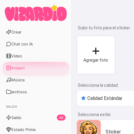
Sube tu foto para el sticker
Crear
Chat con IA
Video
Agregar foto
Imagen
Música
Selecciona la calidad
archivos
SALDO
Selecciona estilo
Saldo
35
Estado Prime
Sticker