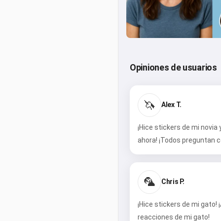
Opiniones de usuarios
🦄
Alex T.
¡Hice stickers de mi novia
ahora! ¡Todos preguntan c
🦜
Chris P.
¡Hice stickers de mi gato!
reacciones de mi gato!