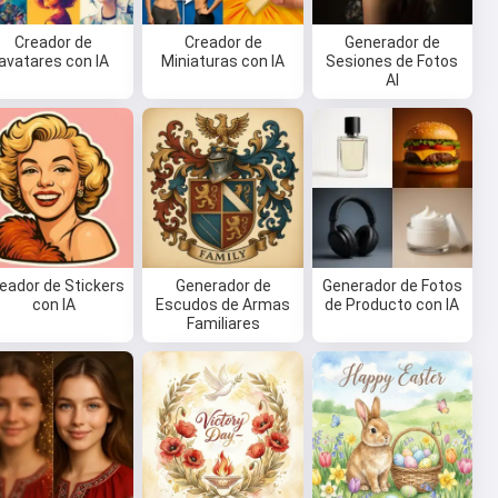
Creador de
Creador de
Generador de
avatares con IA
Miniaturas con IA
Sesiones de Fotos
AI
eador de Stickers
Generador de
Generador de Fotos
con IA
Escudos de Armas
de Producto con IA
Familiares