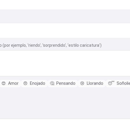
 (por ejemplo, 'riendo', 'sorprendido', 'estilo caricatura')
😍
Amor
😠
Enojado
🤔
Pensando
😢
Llorando
😴
Soñoli