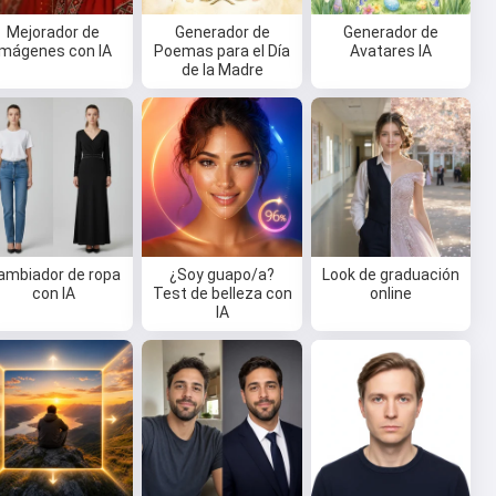
Mejorador de
Generador de
Generador de
Imágenes con IA
Poemas para el Día
Avatares IA
de la Madre
ambiador de ropa
¿Soy guapo/a?
Look de graduación
con IA
Test de belleza con
online
IA