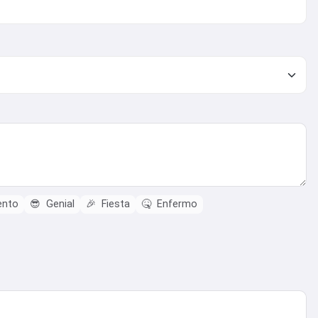
ento
😎
Genial
🎉
Fiesta
🤒
Enfermo