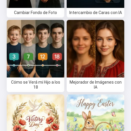
Cambiar Fondo de Foto
Intercambio de Caras con IA
Hola 👋
Puedo crear canciones, escribir
poemas y felicitaciones 🥰
Pruébalo gratis
Cómo se Verá mi Hijo a los
Mejorador de Imágenes con
18
IA
Acepto:
Términos de Servicio
,
Política de Privacidad
,
Política de Reembolso